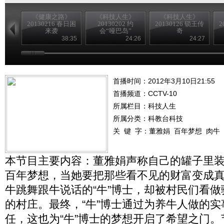
《健康之路》
《科技人生》
《科技人生》
20130216 春日困
20130202 约
20130126 锁王传
2
来袭
会“哑巴岛”
奇
38:35
24:26
24:27
首播时间：2012年3月10日21:55
首播频道：
CCTV-10
所属栏目：
科技人生
所属分类：科教台科技
关 键 字：
董雅娟
百年梦想
肉牛
本节目主要内容：董雅娟声称自己的罐子里
百年梦想，当她要把那些看不见的财富变成
牛跳舞跟牛说话的“牛”博士，却被村民们看
的村庄。最终，“牛”博士通过为养牛人做的
任，这也为“牛”博士的梦想开启了希望之门