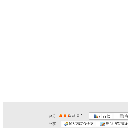
5
评分
排行榜
意
MSN或QQ好友
贴到博客或
分享