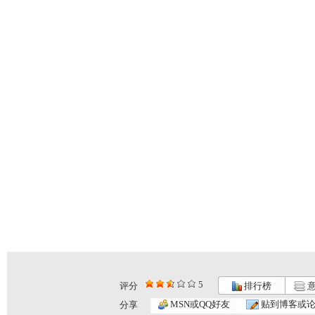
5
评分
排行榜
意
MSN或QQ好友
贴到博客或
分享