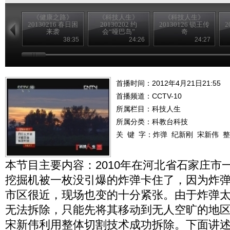
《健康之路》
《科技人生》
《科技人生》
20130216 春日困
20130202 约
20130126 锁王传
2
来袭
会“哑巴岛”
奇
38:35
24:26
24:27
首播时间：2012年4月21日21:55
首播频道：
CCTV-10
所属栏目：
科技人生
所属分类：科教台科技
关 键 字：
炸弹
纪新刚
宋新伟
整
本节目主要内容：2010年在河北省石家庄市
挖掘机被一枚没引爆的炸弹卡住了，因为炸
市区很近，现场也变的十分紧张。由于炸弹
无法拆除，只能先将其移动到无人空旷的地
宋新伟利用整体切割技术成功拆除。下面讲