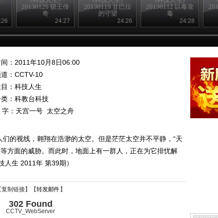
约
20130126 锁王传
20130119 甘巴拉
20130112 以毒攻
20
奇
的守望
毒
:26
24:27
24:26
24:28
间：2011年10月8日06:00
频道：
CCTV-10
栏目：
科技人生
分类：科教台科技
 字：
天宫一号
太空之舟
人们的视线，翱翔在浩渺的太空。但是茫茫太空并不平静，“天
暴等方面的威胁。而此时，地面上有一群人，正在为它排忧解
生 2011年 第39期）
【
复制链接
】【
转发邮件
】
302 Found
CCTV_WebServer