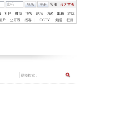
登录
注册
客服
设为首页
城
社区
微博
博客
论坛
访谈
邮箱
游戏
画片
公开课
播客
|
CCTV
频道
栏目