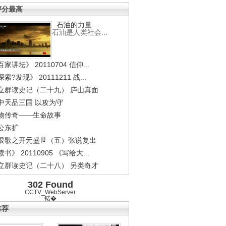
评分最高
石油的力量...
石油是人类社会...
家讲坛》 20110704 信仰...
索?发现》 20111211 战...
立群读史记（二十九） 庐山真面
中天品三国 以攻为守
物传奇——生命故事
公东扩
恨歌之开元盛世（五）张说复出
书》 20110905 《写给大...
立群读史记（二十八） 另类奇才
302 Found
CCTV_WebServer
锘�
推荐