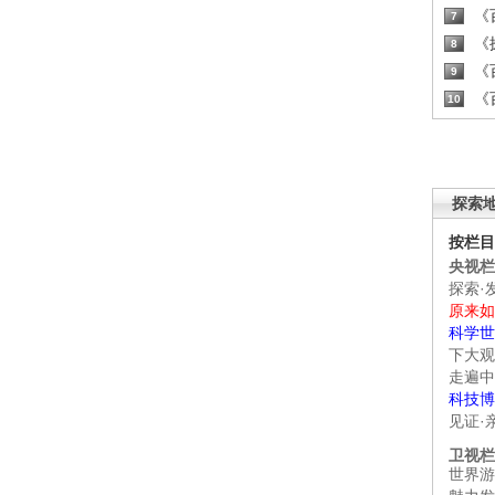
《百
7
《探
8
《百
9
《百
10
探索
按栏目
央视栏
探索·
原来如
科学世
下大观
走遍中
科技博
见证·
卫视栏
世界游