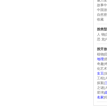
魅力发
故事中
中国游
自然密
收藏
按类型
人 物
|
恐 龙
|
按开放
植物
|
地理
|
奇趣
|
化艺术
女王
|
工程
|
探案
|
之谜
|
星球
|
名家
|