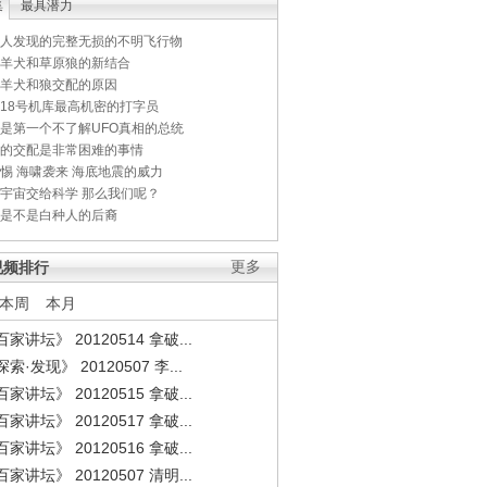
集
最具潜力
人发现的完整无损的不明飞行物
羊犬和草原狼的新结合
羊犬和狼交配的原因
18号机库最高机密的打字员
是第一个不了解UFO真相的总统
的交配是非常困难的事情
惕 海啸袭来 海底地震的威力
宇宙交给科学 那么我们呢？
是不是白种人的后裔
视频排行
更多
本周
本月
家讲坛》 20120514 拿破...
索·发现》 20120507 李...
家讲坛》 20120515 拿破...
家讲坛》 20120517 拿破...
家讲坛》 20120516 拿破...
家讲坛》 20120507 清明...