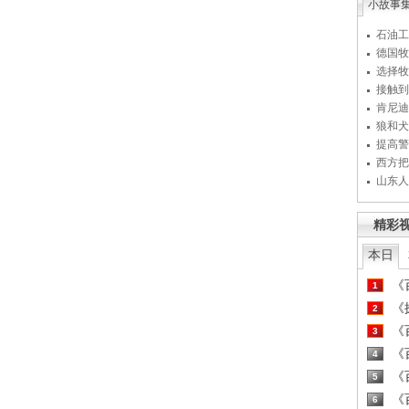
小故事
石油工
德国牧
选择牧
接触到
肯尼迪
狼和犬
提高警
西方把
山东人
精彩
本日
《百
1
《探
2
《百
3
《百
4
《百
5
《百
6