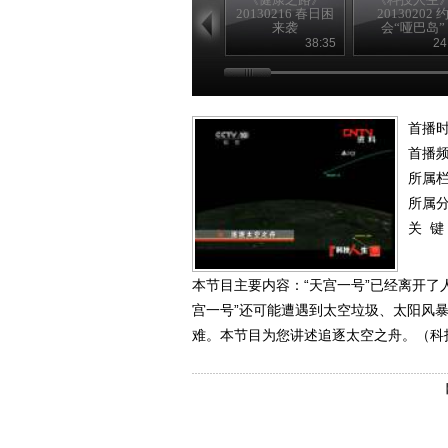
20130216 春日困
20130202 
来袭
会“哑巴岛”
38:35
24
首播时
首播
所属
所属
关 键
本节目主要内容：“天宫一号”已经离开了
宫一号”还可能遭遇到太空垃圾、太阳风
难。本节目为您讲述追逐太空之舟。（科技人