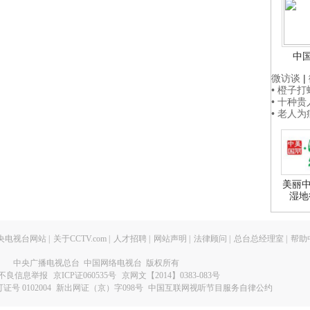
中
微访谈
|
• 橙子
• 十种
• 老人
美丽中
湿地
央电视台网站
|
关于CCTV.com
|
人才招聘
|
网站声明
|
法律顾问
|
总台总经理室
|
帮助
中央广播电视总台 中国网络电视台 版权所有
不良信息举报
京ICP证060535号
京网文【2014】0383-083号
 0102004
新出网证（京）字098号
中国互联网视听节目服务自律公约