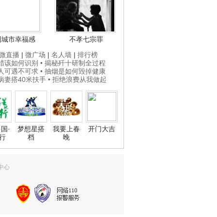
国城市幸福感
不孝七宗罪
微直播
|
微广场
|
名人墙
|
排行榜
打蜡该如何识别
• 揭秘歼十研制全过程
贵人可遇不可求
• 抽烟是如何毁掉健康
为病妻搭40米扶手
• 拒绝浪费从我做起
国·
梦想星搭
我要上春
开门大吉
行
档
晚
中心