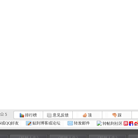
5
排行榜
意见反馈
顶
踩
N或QQ好友
贴到博客或论坛
转发邮件
转帖到社区
》
《科技人生》
《科技人生》
《科技人生》