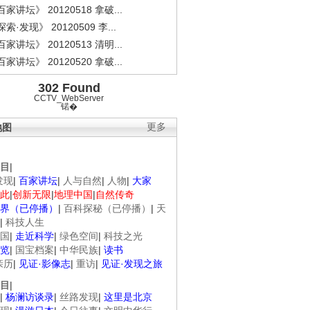
家讲坛》 20120518 拿破...
索·发现》 20120509 李...
家讲坛》 20120513 清明...
家讲坛》 20120520 拿破...
302 Found
CCTV_WebServer
锘�
地图
更多
目
|
发现
|
百家讲坛
|
人与自然
|
人物
|
大家
此
|
创新无限
|
地理中国
|
自然传奇
界（已停播）
|
百科探秘（已停播）
|
天
|
科技人生
国
|
走近科学
|
绿色空间
|
科技之光
览
|
国宝档案
|
中华民族
|
读书
亲历
|
见证·影像志
|
重访
|
见证·发现之旅
目
|
|
杨澜访谈录
|
丝路发现
|
这里是北京