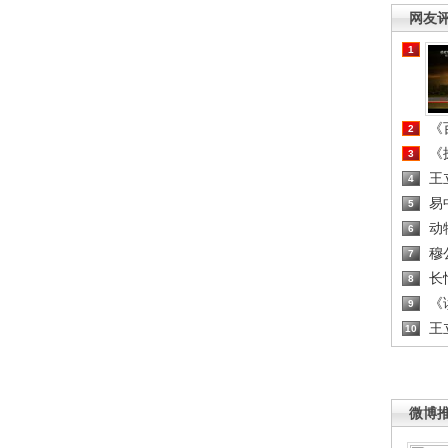
网友
1
《百
2
《探
3
王
4
易
5
动
6
穆
7
长
8
《读
9
王
10
微博