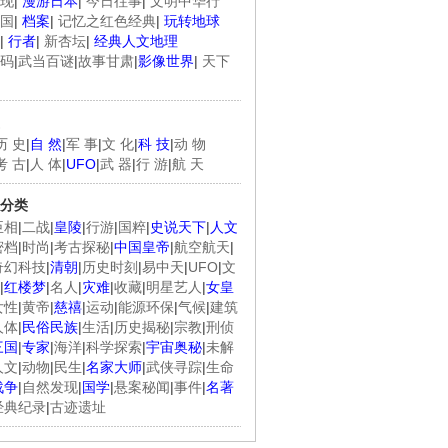
现
|
漫游日本
|
今日往事
|
文明中华行
国
|
档案
|
记忆之红色经典
|
玩转地球
|
行者
|
新杏坛
|
经典人文地理
码
|
武当百谜
|
故事甘肃
|
影像世界
|
天下
历 史
|
自 然
|
军 事
|
文 化
|
科 技
|
动 物
考 古
|
人 体
|
UFO
|
武 器
|
行 游
|
航 天
分类
臣相
|
二战
|
皇陵
|
行游
|
国粹
|
史说天下
|
人文
密档
|
时尚
|
考古探秘
|
中国皇帝
|
航空航天
|
奇幻科技
|
清朝
|
历史时刻
|
易中天
|
UFO
|
文
|
红楼梦
|
名人
|
灾难
|
收藏
|
明星艺人
|
女皇
女性
|
黄帝
|
慈禧
|
运动
|
能源环保
|
气候
|
建筑
人体
|
民俗民族
|
生活
|
历史揭秘
|
宗教
|
刑侦
三国
|
专家
|
海洋
|
科学探索
|
宇宙奥秘
|
未解
人文
|
动物
|
民生
|
名家大师
|
武侠寻踪
|
生命
战争
|
自然发现
|
国学
|
悬案秘闻
|
事件
|
名著
经典纪录
|
古迹遗址