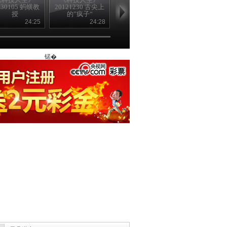
130105 蚂蟥教
20121230 舌尖上
20121223 缉毒群
20121216 警
授
的”疯子“
英
头
24:25
24:28
24:19
24
锘�