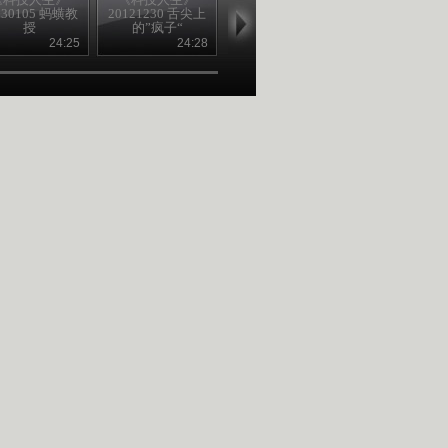
130105 蚂蟥教
20121230 舌尖上
20121223 缉毒群
20121216 警
授
的”疯子“
英
头
24:25
24:28
24:19
24