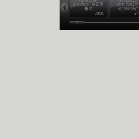
20130216 春日困
20130202 
来袭
会“哑巴岛”
38:35
24