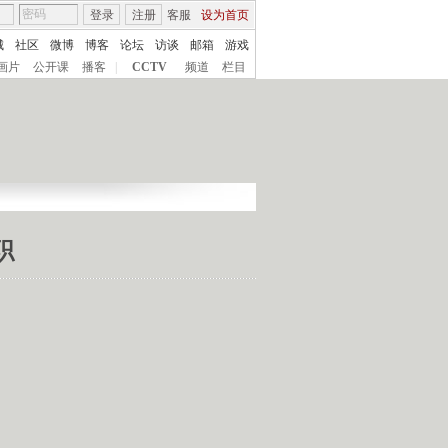
登录
注册
客服
设为首页
城
社区
微博
博客
论坛
访谈
邮箱
游戏
画片
公开课
播客
|
CCTV
频道
栏目
职