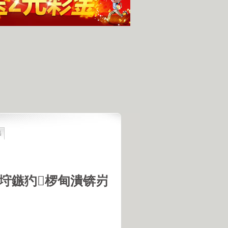
集
最具潜力
人发现的完整无损的不明飞行物
羊犬和草原狼的新结合
羊犬和狼交配的原因
垨鏃犳椤甸潰锛岃
18号机库最高机密的打字员
是第一个不了解UFO真相的总统
的交配是非常困难的事情
惕 海啸袭来 海底地震的威力
宇宙交给科学 那么我们呢？