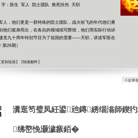
 字：
医生
军人
院士团队
救死扶伤
天职
军人，他们更是一群特殊的院士团队，战火纷飞的年代他们勇
刻他们挺身而出，在各自的领域续写辉煌，他们用实际行动诉
建党九十周年特别节目为了祖国的需要——天职，讲述军医在
 第26期）
【
复制链接
】【
转发邮件
】
小故事
石油工
德国牧
选择牧
瀵逛笉璧凤紝鍙兘鏄綉缁滃師鍥犳
接触到
肯尼迪
狼和犬
绋嶅悗灏濊瘯銆�
提高警
西方把