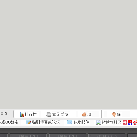
5
排行榜
意见反馈
顶
踩
N或QQ好友
贴到博客或论坛
转发邮件
转帖到社区
》
《科技人生》
《科技人生》
《科技人生》