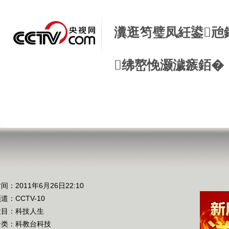
瀵逛笉璧凤紝鍙兘
绋嶅悗灏濊瘯銆�
间：2011年6月26日22:10
频道：
CCTV-10
栏目：
科技人生
分类：科教台科技