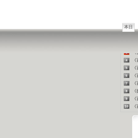
山东人
精彩
本日
《百
1
《探
2
《百
3
《百
4
《百
5
《百
6
《百
7
《探
8
《百
9
《百
10