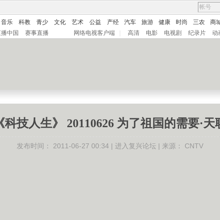
音乐
科教
青少
文化
艺术
公益
产经
汽车
旅游
健康
时尚
三农
商
直播中国
赛事直播
网络电视客户端
|
高清
电影
电视剧
纪录片
动
《科技人生》 20110626 为了祖国的需要·天
发布时间：
2011-06-27 00:34 |
进入复兴论坛
| 来源：
CNTV