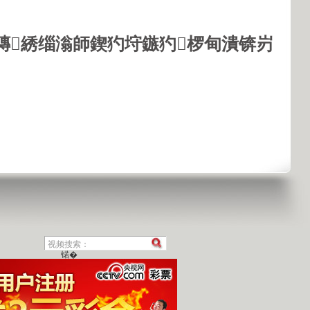
鏄綉缁滃師鍥犳垨鏃犳椤甸潰锛岃
锘�