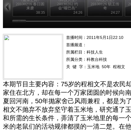
20130216 春日困
20130202 约
20130126 锁王传
2
来袭
会“哑巴岛”
奇
38:35
24:26
24:27
首播时间：2011年5月1日22:10
首播频道：
所属栏目：
科技人生
所属分类：科教台科技
关 键 字：
玉米地
50年
程相文
本期节目主要内容：75岁的程相文不是农民却
家住在北方，却在每一个万家团圆的时候向
夏回河南，50年抛家舍己风雨兼程，都是为了
相文不抛弃不放弃坚守着玉米地，研究通了
和所需的生长条件，弄清了玉米地里的每一
米的老鼠们的活动规律都摸的一清二楚。在