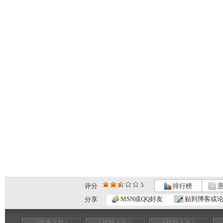
5
评分
排行榜
意
MSN或QQ好友
贴到博客或
分享
《健康之路》
《科技人生》
《科技人生》