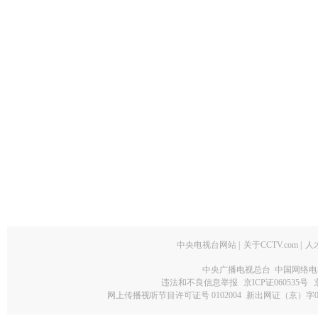
中央电视台网站
|
关于CCTV.com
|
人
中央广播电视总台 中国网络电
违法和不良信息举报
京ICP证060535号
网上传播视听节目许可证号 0102004
新出网证（京）字0