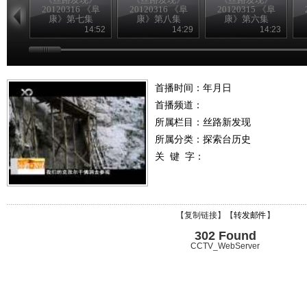
20120316 《阜
20120316 《阜
20120315 《阜
康》第七集
康》第八集
康》第六集
14:52
14:29
14:23
首播时间：年月日
首播频道：
所属栏目：
丝路新发现
所属分类：探索台历史
关 键 字：
【
复制链接
】【
转发邮件
】
302 Found
CCTV_WebServer