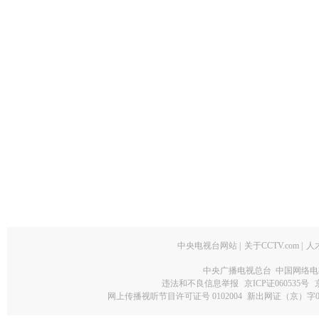
中央电视台网站
|
关于CCTV.com
|
人
中央广播电视总台 中国网络电
违法和不良信息举报
京ICP证060535号
网上传播视听节目许可证号 0102004
新出网证（京）字0