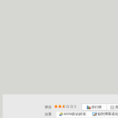
5
评分
排行榜
意
MSN或QQ好友
贴到博客或
分享