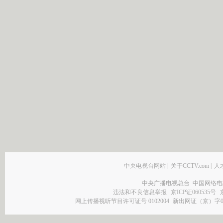
中央电视台网站
|
关于CCTV.com
|
人
中央广播电视总台 中国网络电
违法和不良信息举报
京ICP证060535号
网上传播视听节目许可证号 0102004
新出网证（京）字0