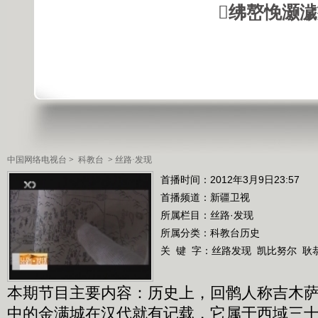
绋嶅悗灏
中国网络电视台
>
科教台
>
丝路·发现
首播时间：2012年3月9日23:57
首播频道：
新疆卫视
所属栏目：
丝路·发现
所属分类：科教台历史
关 键 字：
丝路发现
凯比努尔
耿
本期节目主要内容：历史上，回鹘人称吉木
中的金满城在汉代就有记载，它属于西域三