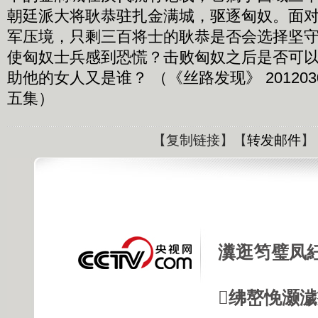
朝廷派大将耿恭驻扎金满城，驱逐匈奴。面
军压境，只剩三百将士的耿恭是否会选择坚
使匈奴士兵感到恐慌？击败匈奴之后是否可
助他的女人又是谁？ （《丝路发现》 201203
五集）
【
复制链接
】【
转发邮件
】
瀵逛笉璧凤
绋嶅悗灏