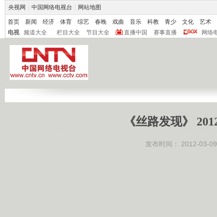
央视网
|
中国网络电视台
|
网站地图
首页
新闻
经济
体育
综艺
春晚
戏曲
音乐
科教
青少
文化
艺术
电视
频道大全
栏目大全
节目大全
直播中国
赛事直播
网络
《丝路发现》 201
发布时间：
2012-03-09