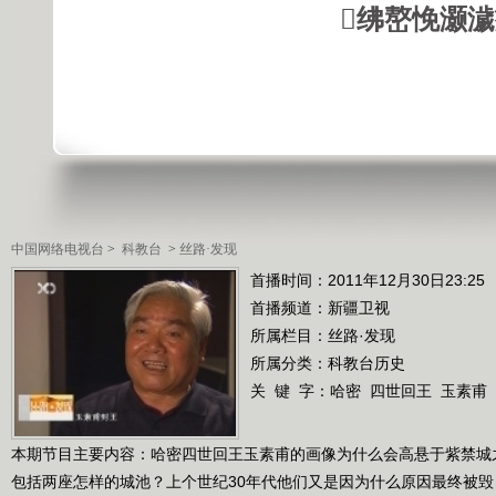
绋嶅悗灏
中国网络电视台
>
科教台
>
丝路·发现
首播时间：2011年12月30日23:25
首播频道：
新疆卫视
所属栏目：
丝路·发现
所属分类：科教台历史
关 键 字：
哈密
四世回王
玉素甫
本期节目主要内容：哈密四世回王玉素甫的画像为什么会高悬于紫禁城
包括两座怎样的城池？上个世纪30年代他们又是因为什么原因最终被