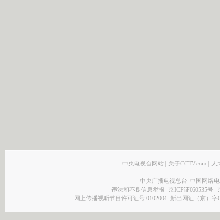
中央电视台网站
|
关于CCTV.com
|
人
中央广播电视总台 中国网络电
违法和不良信息举报
京ICP证060535号
网上传播视听节目许可证号 0102004
新出网证（京）字0