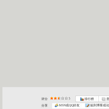
5
评分
排行榜
意
MSN或QQ好友
贴到博客或
分享