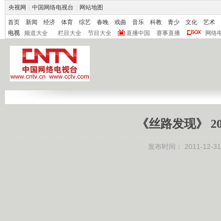
央视网
|
中国网络电视台
|
网站地图
首页
新闻
经济
体育
综艺
春晚
戏曲
音乐
科教
青少
文化
艺术
电视
频道大全
栏目大全
节目大全
直播中国
赛事直播
网络
《丝路发现》 20
发布时间：
2011-12-31