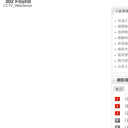
302 Found
CCTV_WebServer
小故事
石油工
德国牧
选择牧
接触到
肯尼迪
狼和犬
提高警
西方把
山东人
精彩
本日
《百
1
《探
2
《百
3
《百
4
《百
5