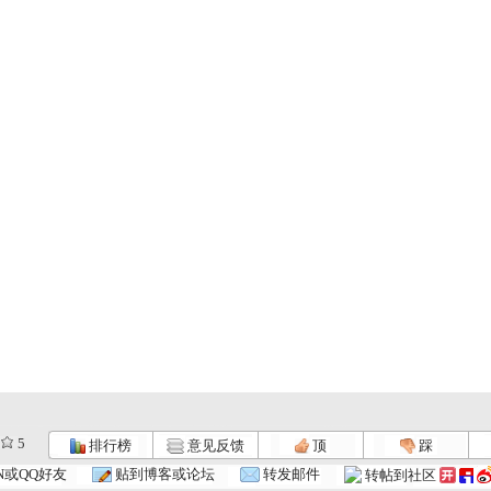
5
排行榜
意见反馈
顶
踩
N或QQ好友
贴到博客或论坛
转发邮件
转帖到社区