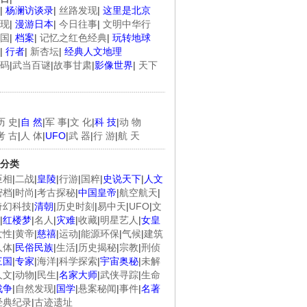
|
杨澜访谈录
|
丝路发现
|
这里是北京
现
|
漫游日本
|
今日往事
|
文明中华行
国
|
档案
|
记忆之红色经典
|
玩转地球
|
行者
|
新杏坛
|
经典人文地理
码
|
武当百谜
|
故事甘肃
|
影像世界
|
天下
历 史
|
自 然
|
军 事
|
文 化
|
科 技
|
动 物
考 古
|
人 体
|
UFO
|
武 器
|
行 游
|
航 天
分类
臣相
|
二战
|
皇陵
|
行游
|
国粹
|
史说天下
|
人文
密档
|
时尚
|
考古探秘
|
中国皇帝
|
航空航天
|
奇幻科技
|
清朝
|
历史时刻
|
易中天
|
UFO
|
文
|
红楼梦
|
名人
|
灾难
|
收藏
|
明星艺人
|
女皇
女性
|
黄帝
|
慈禧
|
运动
|
能源环保
|
气候
|
建筑
人体
|
民俗民族
|
生活
|
历史揭秘
|
宗教
|
刑侦
三国
|
专家
|
海洋
|
科学探索
|
宇宙奥秘
|
未解
人文
|
动物
|
民生
|
名家大师
|
武侠寻踪
|
生命
战争
|
自然发现
|
国学
|
悬案秘闻
|
事件
|
名著
经典纪录
|
古迹遗址