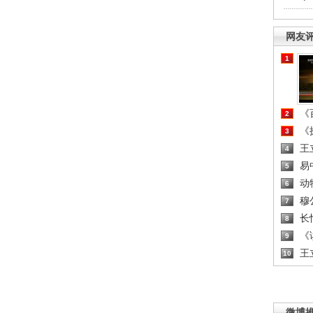
网友
1
《百
2
《探
3
王
4
易
5
动
6
穆
7
长
8
《读
9
王
10
微博