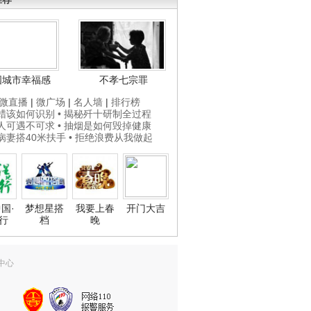
国城市幸福感
不孝七宗罪
微直播
|
微广场
|
名人墙
|
排行榜
打蜡该如何识别
• 揭秘歼十研制全过程
贵人可遇不可求
• 抽烟是如何毁掉健康
为病妻搭40米扶手
• 拒绝浪费从我做起
国·
梦想星搭
我要上春
开门大吉
行
档
晚
中心