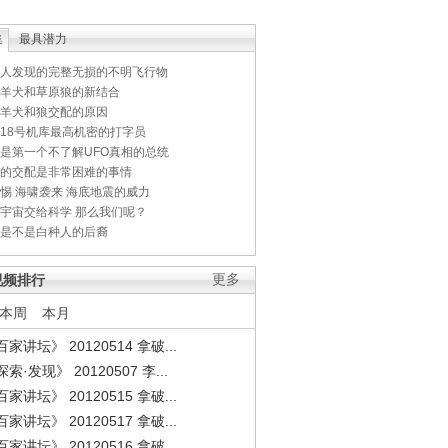
集
最具潜力
人发现的完整无损的不明飞行物
羊犬和草原狼的新结合
羊犬和狼交配的原因
18号机库最高机密的打字员
是第一个不了解UFO真相的总统
的交配是非常困难的事情
惕 海啸袭来 海底地震的威力
宇宙交给科学 那么我们呢？
是不是白种人的后裔
视频排行
更多
本周
本月
家讲坛》 20120514 拿破...
索·发现》 20120507 李...
家讲坛》 20120515 拿破...
家讲坛》 20120517 拿破...
家讲坛》 20120516 拿破...