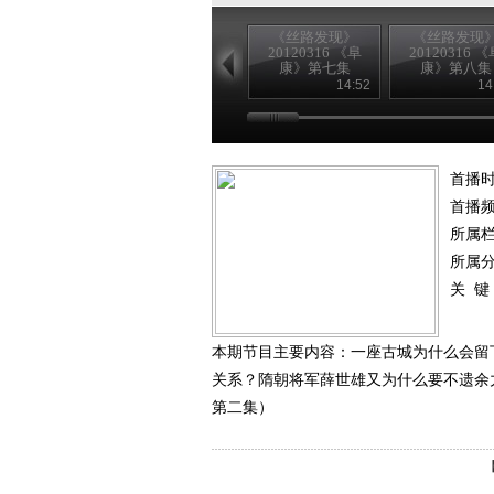
《丝路发现》
《丝路发现
20120316 《阜
20120316 《
康》第七集
康》第八集
14:52
14
首播时
首播
所属
所属
关 键
本期节目主要内容：一座古城为什么会留
关系？隋朝将军薛世雄又为什么要不遗余力举
第二集）