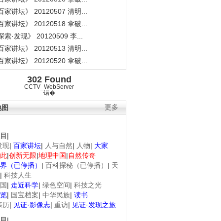
家讲坛》 20120507 清明...
家讲坛》 20120518 拿破...
索·发现》 20120509 李...
家讲坛》 20120513 清明...
家讲坛》 20120520 拿破...
302 Found
CCTV_WebServer
锘�
地图
更多
目
|
发现
|
百家讲坛
|
人与自然
|
人物
|
大家
此
|
创新无限
|
地理中国
|
自然传奇
界（已停播）
|
百科探秘（已停播）
|
天
|
科技人生
国
|
走近科学
|
绿色空间
|
科技之光
览
|
国宝档案
|
中华民族
|
读书
亲历
|
见证·影像志
|
重访
|
见证·发现之旅
目
|