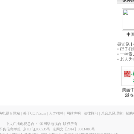
中
微访谈
|
• 橙子
• 十种
• 老人
美丽中
湿地
央电视台网站
|
关于CCTV.com
|
人才招聘
|
网站声明
|
法律顾问
|
总台总经理室
|
帮助
中央广播电视总台 中国网络电视台 版权所有
不良信息举报
京ICP证060535号
京网文【2014】0383-083号