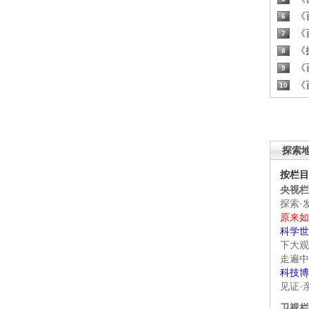
《百
6
《百
7
《探
8
《百
9
《百
10
探索
按栏目
央视栏
探索·
原来如
科学世
下大观
走遍中
科技博
见证·
卫视栏