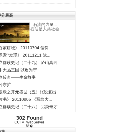
评分最高
石油的力量...
石油是人类社会...
家讲坛》 20110704 信仰...
索?发现》 20111211 战...
立群读史记（二十九） 庐山真面
中天品三国 以攻为守
物传奇——生命故事
公东扩
恨歌之开元盛世（五）张说复出
书》 20110905 《写给大...
立群读史记（二十八） 另类奇才
302 Found
CCTV_WebServer
锘�
推荐