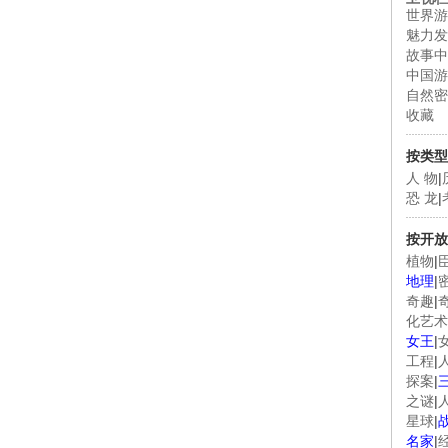
世界游
魅力发
故事中
中国游
自然密
收藏
按类型
人 物
|
恐 龙
|
按开放
植物
|
地理
|
奇趣
|
化艺术
女王
|
工程
|
探案
|
之谜
|
星球
|
名家
|