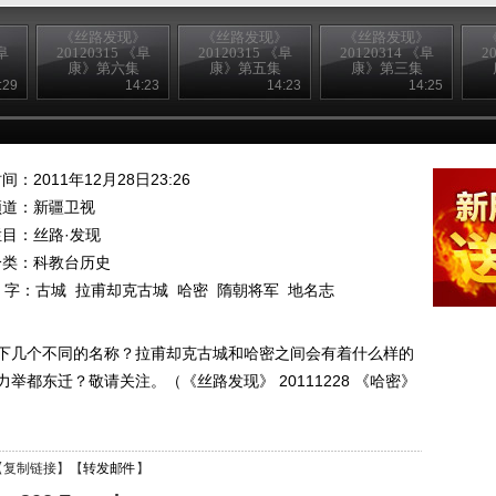
》
《丝路发现》
《丝路发现》
《丝路发现》
阜
20120315 《阜
20120315 《阜
20120314 《阜
2
康》第六集
康》第五集
康》第三集
:29
14:23
14:23
14:25
间：2011年12月28日23:26
频道：
新疆卫视
栏目：
丝路·发现
分类：科教台历史
 字：
古城
拉甫却克古城
哈密
隋朝将军
地名志
下几个不同的名称？拉甫却克古城和哈密之间会有着什么样的
都东迁？敬请关注。（《丝路发现》 20111228 《哈密》
【
复制链接
】【
转发邮件
】