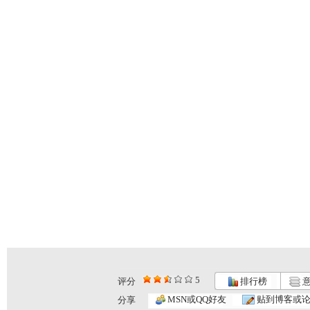
5
评分
排行榜
意
MSN或QQ好友
贴到博客或
分享