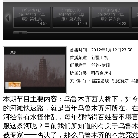
《丝路发现》
《丝路发现》
《丝路发现》
20120316 《阜
20120316 《阜
20120315 《阜
康》第七集
康》第八集
康》第六集
14:52
14:29
14:23
首播时间：2012年1月12日23:58
首播频道：
新疆卫视
所属栏目：
丝路·发现
所属分类：科教台历史
关 键 字：
丝路发现
凯比努尔
乌
本期节目主要内容：乌鲁木齐西大桥下，如
的河滩快速路，就是当年乌鲁木齐河所在。
河经常有水怪作乱，每年都搞得百姓苦不堪
服这条河呢？目前我们所知道的有关于乌鲁
被专家一一否决了，那么乌鲁木齐的本意究