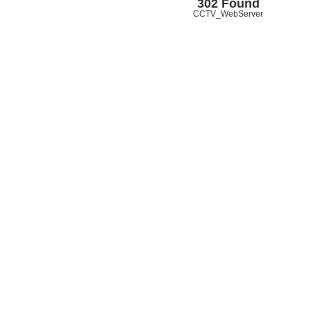
302 Found
CCTV_WebServer