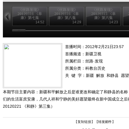
《丝路发现》
《丝路发现》
《丝路发现》
20120316 《阜
20120316 《阜
20120315 《阜
康》第七集
康》第八集
康》第六集
14:52
14:29
14:23
首播时间：2012年2月21日23:57
首播频道：
新疆卫视
所属栏目：
丝路·发现
所属分类：科教台历史
关 键 字：
新疆
解放
和静县
愿望
本期节目主要内容：新疆和平解放之后是谁更改和确定了和静县的名称
们的生活富庶安康，几代人祥和宁静的美好愿望最终在新中国成立之后
20120221 《和静》第三集）
【
复制链接
】【
转发邮件
】