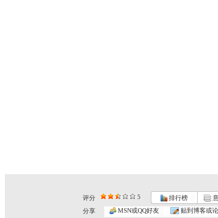
5
评分
排行榜
意
MSN或QQ好友
贴到博客或
分享