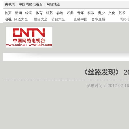
央视网
|
中国网络电视台
|
网站地图
首页
新闻
经济
体育
综艺
春晚
戏曲
音乐
科教
青少
文化
艺术
电视
频道大全
栏目大全
节目大全
直播中国
赛事直播
网络
《丝路发现》 20
发布时间：
2012-02-16