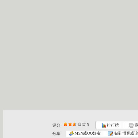
5
评分
排行榜
意
MSN或QQ好友
贴到博客或
分享