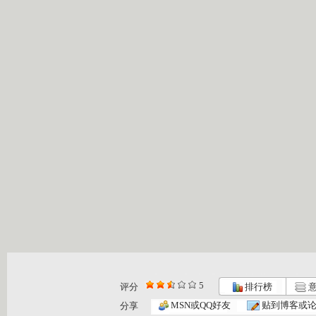
5
评分
排行榜
意
MSN或QQ好友
贴到博客或
分享