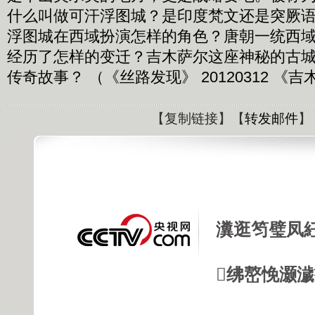
什么叫做可汗浮图城？是印度梵文还是突厥
浮图城在西域扮演怎样的角色？唐朝一统西
经历了怎样的变迁？吉木萨尔这座神秘的古
传奇故事？ （《丝路发现》 20120312 《
【
复制链接
】【
转发邮件
】
瀵逛笉璧凤
绋嶅悗灏