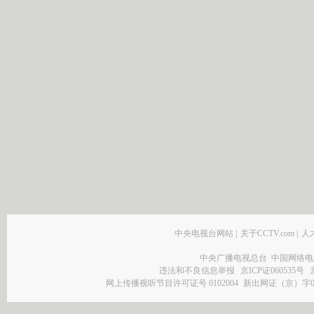
中央电视台网站
|
关于CCTV.com
|
人
中央广播电视总台 中国网络电
违法和不良信息举报
京ICP证060535号
网上传播视听节目许可证号 0102004
新出网证（京）字0