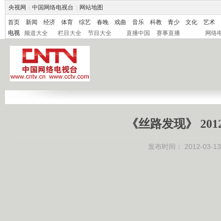
央视网
|
中国网络电视台
|
网站地图
首页
新闻
经济
体育
综艺
春晚
戏曲
音乐
科教
青少
文化
艺术
电视
频道大全
栏目大全
节目大全
直播中国
赛事直播
网络
《丝路发现》 201
发布时间：
2012-03-13