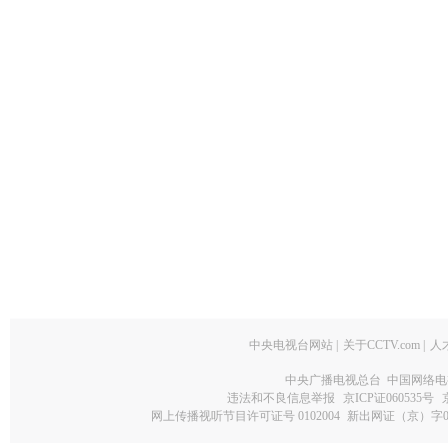
中央电视台网站
|
关于CCTV.com
|
人
中央广播电视总台 中国网络电
违法和不良信息举报
京ICP证060535号
网上传播视听节目许可证号 0102004
新出网证（京）字0