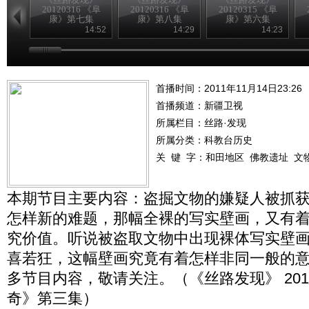
20120316 《阜
20120316 《阜
20120315 《阜
康》第七集
康》第八集
康》第六集
14:52
14:29
14:23
首播时间：2011年11月14日23:26
首播频道：
新疆卫视
所属栏目：
丝路·发现
所属分类：科教台历史
关 键 字：
和田地区
佛教遗址
文
本期节目主要内容：盗掘文物的嫌疑人被抓
怎样新的难题，那幅全裸的写实壁画，又有
究价值。听说被盗取文物中出现裸体写实壁
喜若狂，这幅壁画究竟有着怎样非同一般的
多节目内容，敬请关注。（《丝路发现》 2011
奇》第三集）