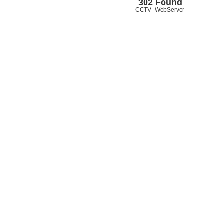
302 Found
CCTV_WebServer