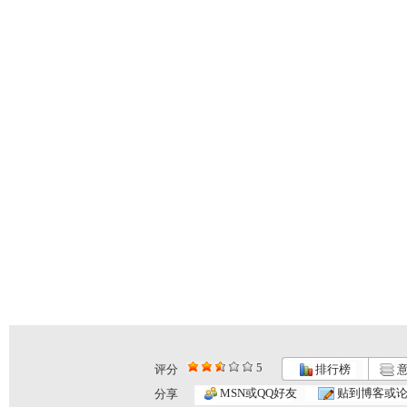
5
评分
排行榜
意
MSN或QQ好友
贴到博客或
分享