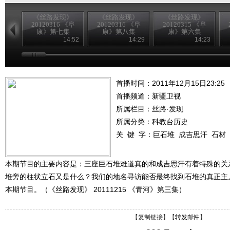
《丝路发现》
《丝路发现》
《丝路发现》
20120316 《阜
20120316 《阜
20120315 《阜
康》第七集
康》第八集
康》第六集
14:52
14:29
14:23
首播时间：2011年12月15日23:25
首播频道：
新疆卫视
所属栏目：
丝路·发现
所属分类：科教台历史
关 键 字：
巨石堆
成吉思汗
石材
本期节目的主要内容是：三座巨石堆难道真的和成吉思汗有着特殊的关
堆旁的柱状立石又是什么？我们的地名寻访能否最终找到石堆的真正主
本期节目。（《丝路发现》 20111215 《青河》第三集）
【
复制链接
】【
转发邮件
】