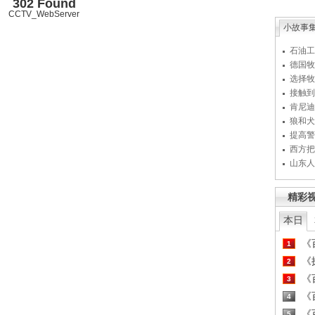
302 Found
CCTV_WebServer
小故事
石油工
德国牧
选择牧
接触到
肯尼迪
狼和犬
提高警
西方把
山东人
精彩
本日
《百
1
《探
2
《百
3
《百
4
《百
5