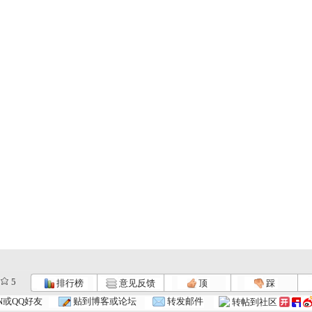
5
排行榜
意见反馈
顶
踩
N或QQ好友
贴到博客或论坛
转发邮件
转帖到社区