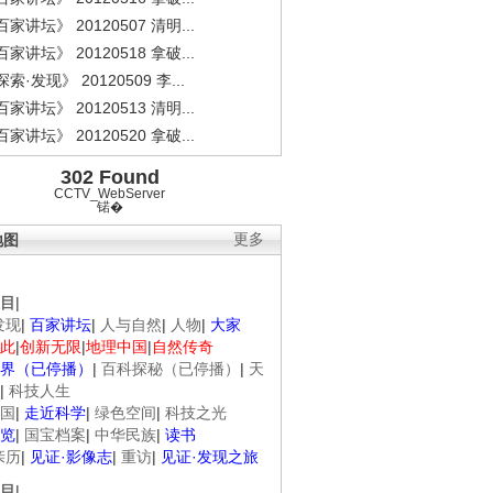
家讲坛》 20120507 清明...
家讲坛》 20120518 拿破...
索·发现》 20120509 李...
家讲坛》 20120513 清明...
家讲坛》 20120520 拿破...
302 Found
CCTV_WebServer
锘�
地图
更多
目
|
发现
|
百家讲坛
|
人与自然
|
人物
|
大家
此
|
创新无限
|
地理中国
|
自然传奇
界（已停播）
|
百科探秘（已停播）
|
天
|
科技人生
国
|
走近科学
|
绿色空间
|
科技之光
览
|
国宝档案
|
中华民族
|
读书
亲历
|
见证·影像志
|
重访
|
见证·发现之旅
目
|