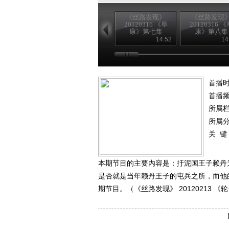
《丝路发现》
《丝路发现
20120316 《阜
20120316 《
康》第七集
康》第八集
14:52
14
首播时
首播
所属
所属
关 键
本期节目的主要内容是：扜泥国王子赖丹
是否就是当年赖丹王子的屯兵之所，而他
期节目。（《丝路发现》 20120213 