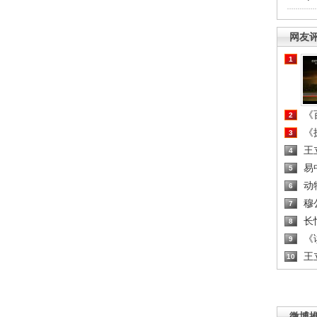
网友
1
《百
2
《探
3
王
4
易
5
动
6
穆
7
长
8
《读
9
王
10
微博