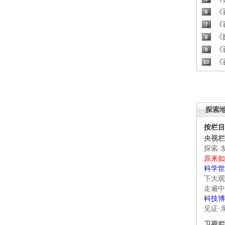
《百
6
《百
7
《探
8
《百
9
《百
10
探索
按栏目
央视栏
探索·
原来如
科学世
下大观
走遍中
科技博
见证·
卫视栏