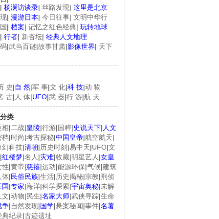
|
杨澜访谈录
|
丝路发现
|
这里是北京
现
|
漫游日本
|
今日往事
|
文明中华行
国
|
档案
|
记忆之红色经典
|
玩转地球
|
行者
|
新杏坛
|
经典人文地理
码
|
武当百谜
|
故事甘肃
|
影像世界
|
天下
历 史
|
自 然
|
军 事
|
文 化
|
科 技
|
动 物
考 古
|
人 体
|
UFO
|
武 器
|
行 游
|
航 天
分类
臣相
|
二战
|
皇陵
|
行游
|
国粹
|
史说天下
|
人文
密档
|
时尚
|
考古探秘
|
中国皇帝
|
航空航天
|
奇幻科技
|
清朝
|
历史时刻
|
易中天
|
UFO
|
文
|
红楼梦
|
名人
|
灾难
|
收藏
|
明星艺人
|
女皇
女性
|
黄帝
|
慈禧
|
运动
|
能源环保
|
气候
|
建筑
人体
|
民俗民族
|
生活
|
历史揭秘
|
宗教
|
刑侦
三国
|
专家
|
海洋
|
科学探索
|
宇宙奥秘
|
未解
人文
|
动物
|
民生
|
名家大师
|
武侠寻踪
|
生命
战争
|
自然发现
|
国学
|
悬案秘闻
|
事件
|
名著
经典纪录
|
古迹遗址