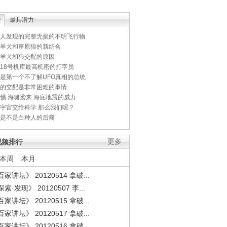
集
最具潜力
人发现的完整无损的不明飞行物
羊犬和草原狼的新结合
羊犬和狼交配的原因
18号机库最高机密的打字员
是第一个不了解UFO真相的总统
的交配是非常困难的事情
惕 海啸袭来 海底地震的威力
宇宙交给科学 那么我们呢？
是不是白种人的后裔
视频排行
更多
本周
本月
家讲坛》 20120514 拿破...
索·发现》 20120507 李...
家讲坛》 20120515 拿破...
家讲坛》 20120517 拿破...
家讲坛》 20120516 拿破...