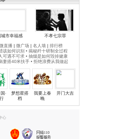
国城市幸福感
不孝七宗罪
微直播
|
微广场
|
名人墙
|
排行榜
打蜡该如何识别
• 揭秘歼十研制全过程
贵人可遇不可求
• 抽烟是如何毁掉健康
为病妻搭40米扶手
• 拒绝浪费从我做起
国·
梦想星搭
我要上春
开门大吉
行
档
晚
中心