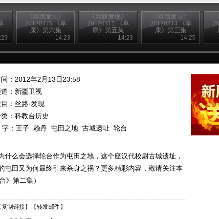
》
《丝路发现》
《丝路发现》
《丝路发现》
阜
20120315 《阜
20120315 《阜
20120314 《阜
2
康》第六集
康》第五集
康》第三集
:29
14:23
14:23
14:25
间：2012年2月13日23:58
频道：
新疆卫视
栏目：
丝路·发现
分类：科教台历史
 字：
王子
赖丹
屯田之地
古城遗址
轮台
为什么会选择轮台作为屯田之地，这个座汉代校尉古城遗址，
的屯田又为何最终引来杀身之祸？更多精彩内容，敬请关注本
《轮台》第二集）
【
复制链接
】【
转发邮件
】