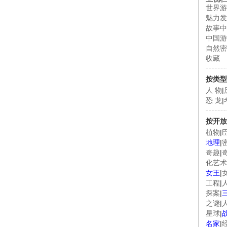
世界游
魅力发
故事中
中国游
自然密
收藏
按类型
人 物
|
恐 龙
|
按开放
植物
|
地理
|
奇趣
|
化艺术
女王
|
工程
|
探案
|
之谜
|
星球
|
名家
|