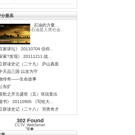
评分最高
石油的力量...
石油是人类社会...
家讲坛》 20110704 信仰...
索?发现》 20111211 战...
立群读史记（二十九） 庐山真面
中天品三国 以攻为守
物传奇——生命故事
公东扩
恨歌之开元盛世（五）张说复出
书》 20110905 《写给大...
立群读史记（二十八） 另类奇才
302 Found
CCTV_WebServer
锘�
推荐