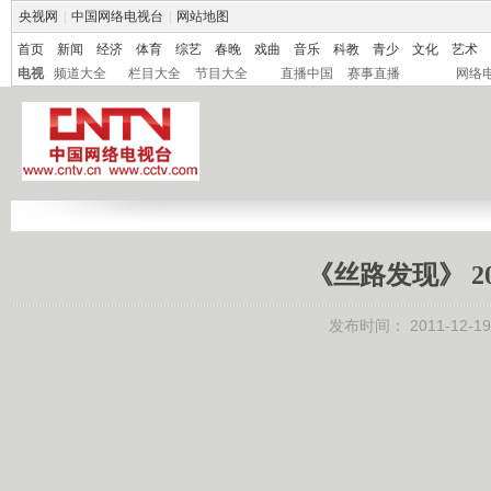
央视网
|
中国网络电视台
|
网站地图
首页
新闻
经济
体育
综艺
春晚
戏曲
音乐
科教
青少
文化
艺术
电视
频道大全
栏目大全
节目大全
直播中国
赛事直播
网络
《丝路发现》 20
发布时间：
2011-12-19