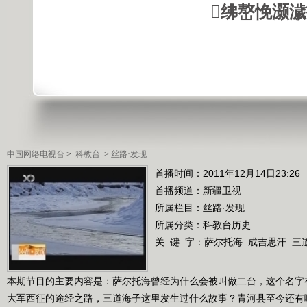
绋嶅悗灏
中国网络电视台
>
科教台
>
丝路·发现
首播时间：2011年12月14日23:26
首播频道：
新疆卫视
所属栏目：
丝路·发现
所属分类：科教台历史
关 键 字：
萨尔托海
成吉思汗
三
本期节目的主要内容是：萨尔托海曾经为什么会被叫做二台，这个名字
大军西征的途经之路，三道海子这里发生过什么故事？青河县至今还有