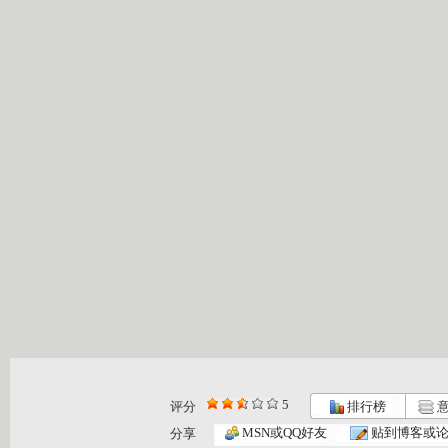
5
评分
排行榜
意
MSN或QQ好友
贴到博客或
分享