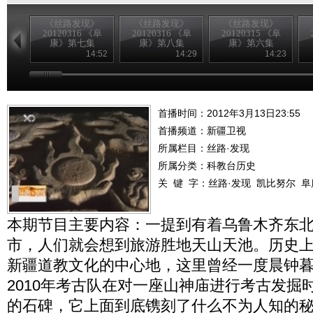
《丝路发现》
《丝路发现》
《丝路发现》
20120316 《阜
20120316 《阜
20120315 《阜
康》第七集
康》第八集
康》第六集
14:52
14:29
14:23
首播时间：2012年3月13日23:55
首播频道：
新疆卫视
所属栏目：
丝路·发现
所属分类：科教台历史
关 键 字：
丝路·发现
凯比努尔
阜
本期节目主要内容：一提到有着乌鲁木齐东
市，人们就会想到旅游胜地天山天池。历史
新疆道教文化的中心地，这里曾经一度晨钟
2010年考古队在对一座山神庙进行考古发掘
的石碑，它上面到底镌刻了什么不为人知的