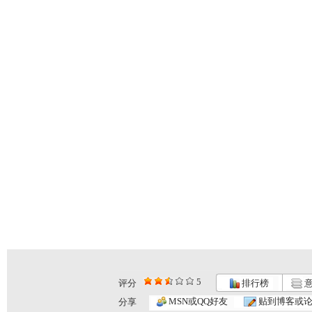
5
评分
排行榜
意
MSN或QQ好友
贴到博客或
分享