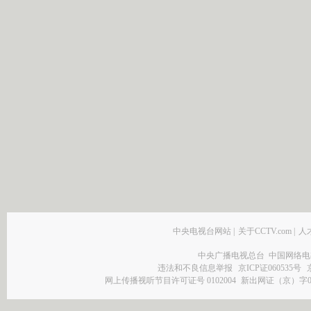
中央电视台网站
|
关于CCTV.com
|
人
中央广播电视总台 中国网络电
违法和不良信息举报
京ICP证060535号
网上传播视听节目许可证号 0102004
新出网证（京）字0