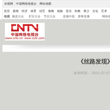
央视网
|
中国网络电视台
|
网站地图
首页
新闻
经济
体育
综艺
春晚
戏曲
音乐
科教
青少
文化
艺术
电视
频道大全
栏目大全
节目大全
直播中国
赛事直播
网络
《丝路发现》 
发布时间：
2011-07-07