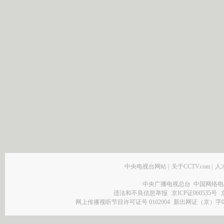
中央电视台网站
|
关于CCTV.com
|
人
中央广播电视总台 中国网络电
违法和不良信息举报
京ICP证060535号
网上传播视听节目许可证号 0102004
新出网证（京）字0