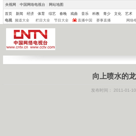
央视网
|
中国网络电视台
|
网站地图
首页
新闻
经济
体育
综艺
春晚
戏曲
音乐
科教
青少
文化
艺术
电视
频道大全
栏目大全
节目大全
直播中国
赛事直播
网络
向上喷水的龙头 
发布时间：
2011-01-10