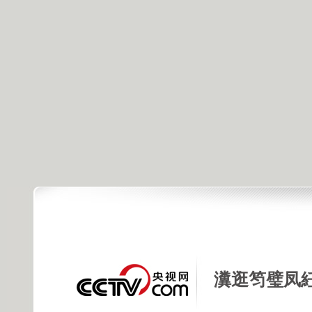
瀵逛笉璧凤