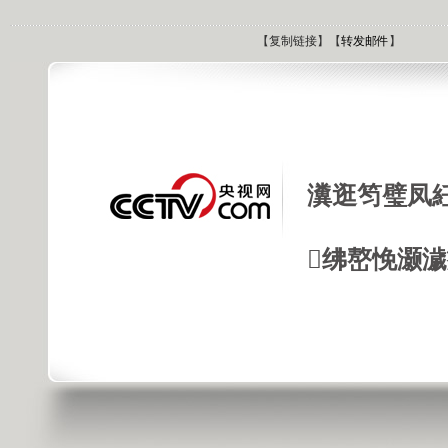
【
复制链接
】【
转发邮件
】
瀵逛笉璧凤
绋嶅悗灏