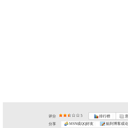
5
评分
排行榜
意
MSN或QQ好友
贴到博客或
分享