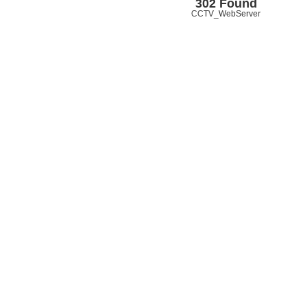
302 Found
CCTV_WebServer