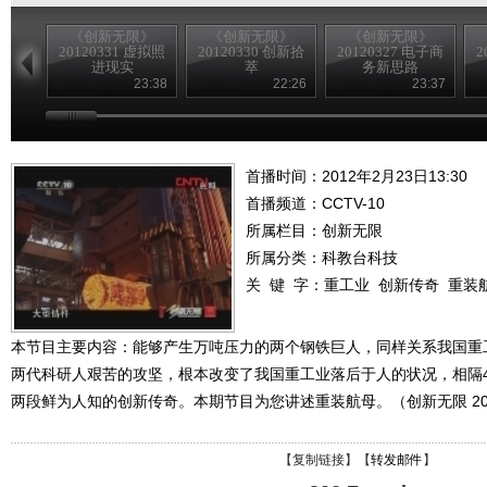
《创新无限》
《创新无限》
《创新无限》
20120331 虚拟照
20120330 创新拾
20120327 电子商
2
进现实
萃
务新思路
23:38
22:26
23:37
首播时间：2012年2月23日13:30
首播频道：
CCTV-10
所属栏目：
创新无限
所属分类：科教台科技
关 键 字：
重工业
创新传奇
重装
本节目主要内容：能够产生万吨压力的两个钢铁巨人，同样关系我国重
两代科研人艰苦的攻坚，根本改变了我国重工业落后于人的状况，相隔
两段鲜为人知的创新传奇。本期节目为您讲述重装航母。（创新无限 201
【
复制链接
】【
转发邮件
】