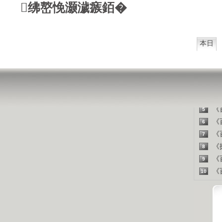
山东人
绋嶅悗灏濊瘯銆�
精彩
本日
《百
1
《探
2
《百
3
《百
4
《百
5
《百
6
《百
7
《探
8
《百
9
《百
10