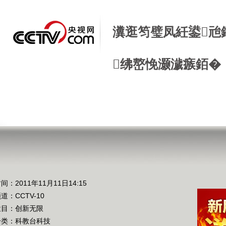
瀵逛笉璧凤紝鍙兘
绋嶅悗灏濊瘯銆�
间：2011年11月11日14:15
频道：
CCTV-10
栏目：
创新无限
分类：科教台科技