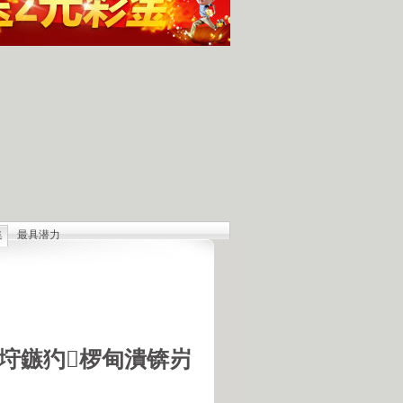
集
最具潜力
人发现的完整无损的不明飞行物
羊犬和草原狼的新结合
羊犬和狼交配的原因
18号机库最高机密的打字员
是第一个不了解UFO真相的总统
垨鏃犳椤甸潰锛岃
的交配是非常困难的事情
惕 海啸袭来 海底地震的威力
宇宙交给科学 那么我们呢？