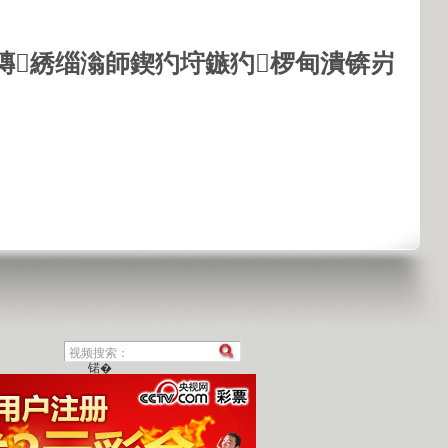
鏄綉缁滃師鍥犳垨鏃犳椤甸潰锛岃
锘�