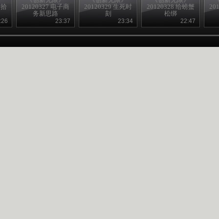
新拾
20120327 电子商
20120329 生死时
20120328 给螃蟹
20
务新思路
刻
松绑
:26
23:37
23:34
22:47