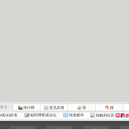
5
排行榜
意见反馈
顶
踩
N或QQ好友
贴到博客或论坛
转发邮件
转帖到社区
》
《创新无限》
《创新无限》
《创新无限》