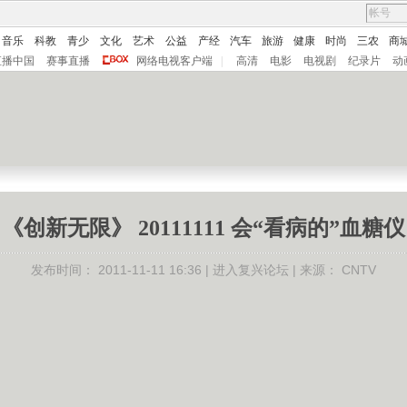
音乐
科教
青少
文化
艺术
公益
产经
汽车
旅游
健康
时尚
三农
商
直播中国
赛事直播
网络电视客户端
|
高清
电影
电视剧
纪录片
动
《创新无限》 20111111 会“看病的”血糖仪
发布时间：
2011-11-11 16:36 |
进入复兴论坛
| 来源：
CNTV