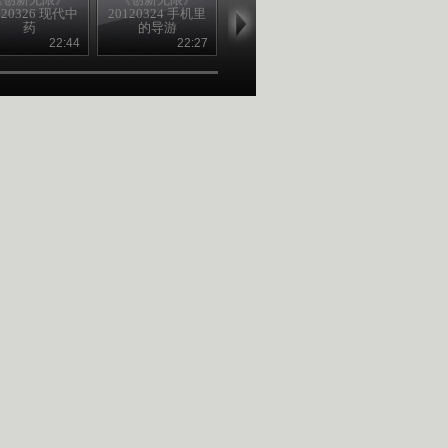
120326 现代中
20120324 手机里
20120323 击退癫
20120322 网
药
的导游
痫
家具
22:44
22:27
23:57
22