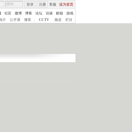
登录
注册
客服
设为首页
城
社区
微博
博客
论坛
访谈
邮箱
游戏
画片
公开课
播客
|
CCTV
频道
栏目