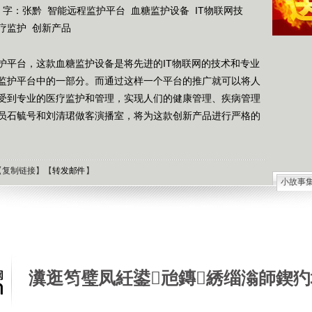
 字：
张黔
智能远程监护平台
血糖监护设备
IT物联网技
疗监护
创新产品
护平台，这款血糖监护设备是将先进的IT物联网的技术和专业
监护平台中的一部分。而通过这样一个平台的推广就可以将人
受到专业的医疗监护和管理，实现人们的健康管理、疾病管理
员石毓号和刘清珺做客演播室，将为这款创新产品进行严格的
【
复制链接
】【
转发邮件
】
小故事
石油工
德国牧
选择牧
接触到
肯尼迪
瀵逛笉璧凤紝鍙兘鏄綉缁滃師鍥犳
狼和犬
提高警
西方把