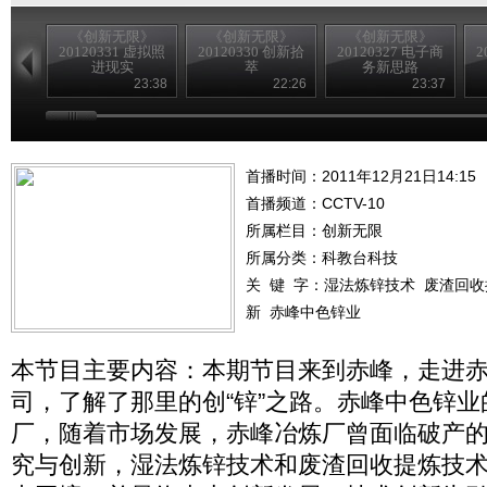
《创新无限》
《创新无限》
《创新无限》
20120331 虚拟照
20120330 创新拾
20120327 电子商
2
进现实
萃
务新思路
23:38
22:26
23:37
首播时间：2011年12月21日14:15
首播频道：
CCTV-10
所属栏目：
创新无限
所属分类：科教台科技
关 键 字：
湿法炼锌技术
废渣回收
新
赤峰中色锌业
本节目主要内容：本期节目来到赤峰，走进
司，了解了那里的创“锌”之路。赤峰中色锌
厂，随着市场发展，赤峰冶炼厂曾面临破产
究与创新，湿法炼锌技术和废渣回收提炼技