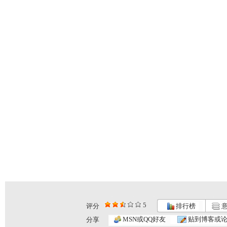
5
评分
排行榜
意
MSN或QQ好友
贴到博客或
分享