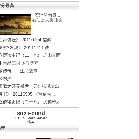
评分最高
石油的力量...
石油是人类社会...
家讲坛》 20110704 信仰...
索?发现》 20111211 战...
立群读史记（二十九） 庐山真面
中天品三国 以攻为守
物传奇——生命故事
公东扩
恨歌之开元盛世（五）张说复出
书》 20110905 《写给大...
立群读史记（二十八） 另类奇才
302 Found
CCTV_WebServer
锘�
推荐