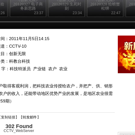
新拾
20120327 电子商
20120329 生死时
20120328 给螃蟹
20
务新思路
刻
松绑
:26
23:37
23:34
22:47
间：2011年11月5日14:15
频道：
CCTV-10
栏目：
创新无限
分类：科教台科技
 字：
科技特派员
产业链
农户
农业
户取得客观利润，把科技农业传授给农户，并把产、供、销形
农户的收入，还能带动地区优势产业的发展，是地区农业很需
59期）
【
复制链接
】【
转发邮件
】
302 Found
CCTV_WebServer