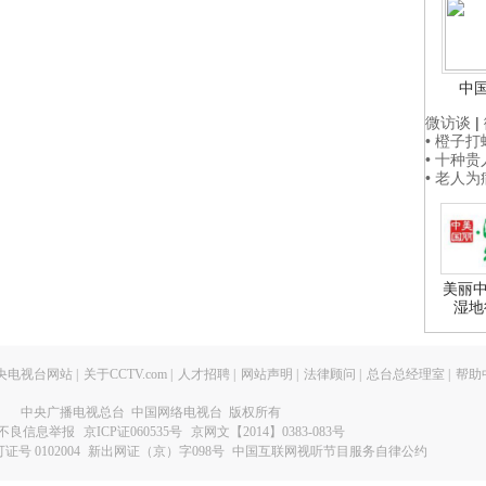
中
微访谈
|
• 橙子
• 十种
• 老人
美丽中
湿地
央电视台网站
|
关于CCTV.com
|
人才招聘
|
网站声明
|
法律顾问
|
总台总经理室
|
帮助
中央广播电视总台 中国网络电视台 版权所有
不良信息举报
京ICP证060535号
京网文【2014】0383-083号
 0102004
新出网证（京）字098号
中国互联网视听节目服务自律公约