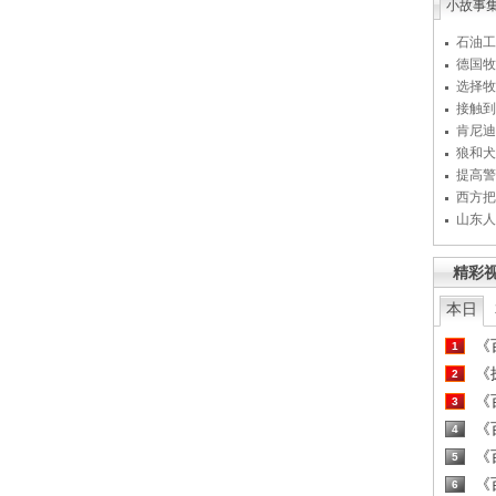
小故事
石油工
德国牧
选择牧
接触到
肯尼迪
狼和犬
提高警
西方把
山东人
精彩
本日
《百
1
《探
2
《百
3
《百
4
《百
5
《百
6