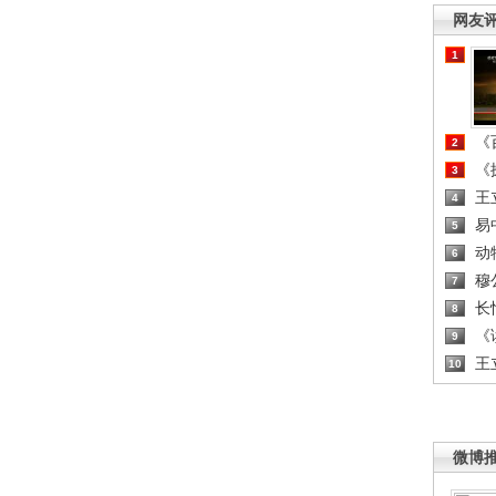
网友
1
《百
2
《探
3
王
4
易
5
动
6
穆
7
长
8
《读
9
王
10
微博