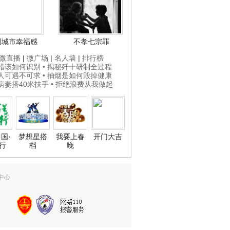
国城市幸福感
不孝七宗罪
微直播
|
微广场
|
名人墙
|
排行榜
打蜡该如何识别
• 揭秘歼十研制全过程
贵人可遇不可求
• 抽烟是如何毁掉健康
为病妻搭40米扶手
• 拒绝浪费从我做起
国·
梦想星搭
我要上春
开门大吉
行
档
晚
中心