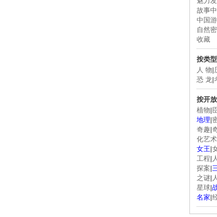
魅力发
故事中
中国游
自然密
收藏
按类型
人 物
|
恐 龙
|
按开放
植物
|
地理
|
奇趣
|
化艺术
女王
|
工程
|
探案
|
之谜
|
星球
|
名家
|