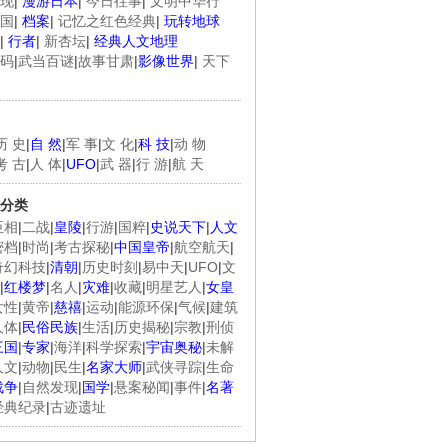
现
|
漫游日本
|
今日往事
|
文明中华行
国
|
档案
|
记忆之红色经典
|
玩转地球
|
行者
|
新杏坛
|
经典人文地理
码
|
武当百谜
|
故事甘肃
|
影像世界
|
天下
历 史
|
自 然
|
军 事
|
文 化
|
科 技
|
动 物
考 古
|
人 体
|
UFO
|
武 器
|
行 游
|
航 天
分类
臣相
|
二战
|
皇陵
|
行游
|
国粹
|
史说天下
|
人文
密档
|
时尚
|
考古探秘
|
中国皇帝
|
航空航天
|
奇幻科技
|
清朝
|
历史时刻
|
易中天
|
UFO
|
文
|
红楼梦
|
名人
|
灾难
|
收藏
|
明星艺人
|
女皇
女性
|
黄帝
|
慈禧
|
运动
|
能源环保
|
气候
|
建筑
人体
|
民俗民族
|
生活
|
历史揭秘
|
宗教
|
刑侦
三国
|
专家
|
海洋
|
科学探索
|
宇宙奥秘
|
未解
人文
|
动物
|
民生
|
名家大师
|
武侠寻踪
|
生命
战争
|
自然发现
|
国学
|
悬案秘闻
|
事件
|
名著
经典纪录
|
古迹遗址