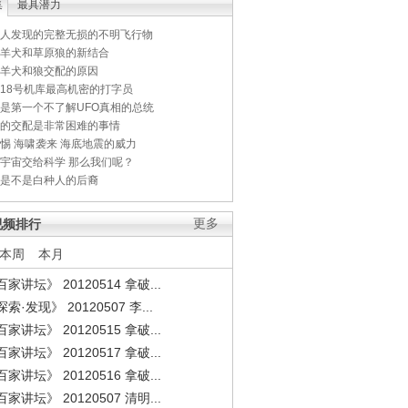
集
最具潜力
人发现的完整无损的不明飞行物
羊犬和草原狼的新结合
羊犬和狼交配的原因
18号机库最高机密的打字员
是第一个不了解UFO真相的总统
的交配是非常困难的事情
惕 海啸袭来 海底地震的威力
宇宙交给科学 那么我们呢？
是不是白种人的后裔
视频排行
更多
本周
本月
家讲坛》 20120514 拿破...
索·发现》 20120507 李...
家讲坛》 20120515 拿破...
家讲坛》 20120517 拿破...
家讲坛》 20120516 拿破...
家讲坛》 20120507 清明...