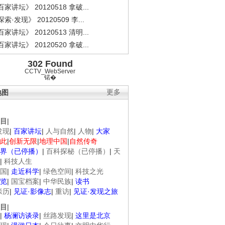
家讲坛》 20120518 拿破...
索·发现》 20120509 李...
家讲坛》 20120513 清明...
家讲坛》 20120520 拿破...
302 Found
CCTV_WebServer
锘�
地图
更多
目
|
发现
|
百家讲坛
|
人与自然
|
人物
|
大家
此
|
创新无限
|
地理中国
|
自然传奇
界（已停播）
|
百科探秘（已停播）
|
天
|
科技人生
国
|
走近科学
|
绿色空间
|
科技之光
览
|
国宝档案
|
中华民族
|
读书
亲历
|
见证·影像志
|
重访
|
见证·发现之旅
目
|
|
杨澜访谈录
|
丝路发现
|
这里是北京