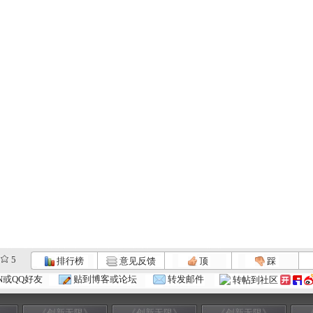
5
排行榜
意见反馈
顶
踩
N或QQ好友
贴到博客或论坛
转发邮件
转帖到社区
》
《创新无限》
《创新无限》
《创新无限》