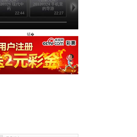
120326 现代中
20120324 手机里
20120323 击退癫
20120322 网
药
的导游
痫
家具
22:44
22:27
23:57
22
锘�