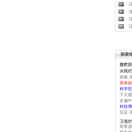
《百
7
《探
8
《百
9
《百
10
探索
按栏目
央视栏
探索·
原来如
科学世
下大观
走遍中
科技博
见证·
卫视栏
世界游