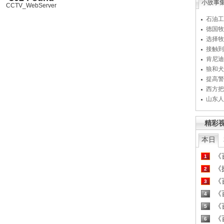
小故事
CCTV_WebServer
石油工
德国牧
选择牧
接触到
肯尼迪
狼和犬
提高警
西方把
山东人
精彩
本日
《百
1
《探
2
《百
3
《百
4
《百
5
《百
6