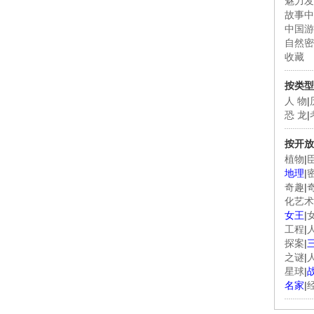
魅力发
故事中
中国游
自然密
收藏
按类型
人 物
|
恐 龙
|
按开放
植物
|
地理
|
奇趣
|
化艺术
女王
|
工程
|
探案
|
之谜
|
星球
|
名家
|