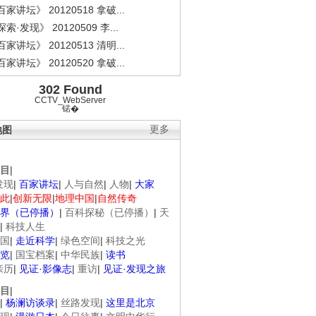
家讲坛》 20120518 拿破...
索·发现》 20120509 李...
家讲坛》 20120513 清明...
家讲坛》 20120520 拿破...
302 Found
CCTV_WebServer
锘�
地图
更多
目
|
发现
|
百家讲坛
|
人与自然
|
人物
|
大家
此
|
创新无限
|
地理中国
|
自然传奇
界（已停播）
|
百科探秘（已停播）
|
天
|
科技人生
国
|
走近科学
|
绿色空间
|
科技之光
览
|
国宝档案
|
中华民族
|
读书
亲历
|
见证·影像志
|
重访
|
见证·发现之旅
目
|
|
杨澜访谈录
|
丝路发现
|
这里是北京