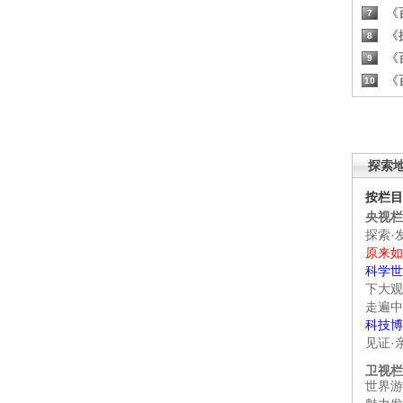
《百
7
《探
8
《百
9
《百
10
探索
按栏目
央视栏
探索·
原来如
科学世
下大观
走遍中
科技博
见证·
卫视栏
世界游