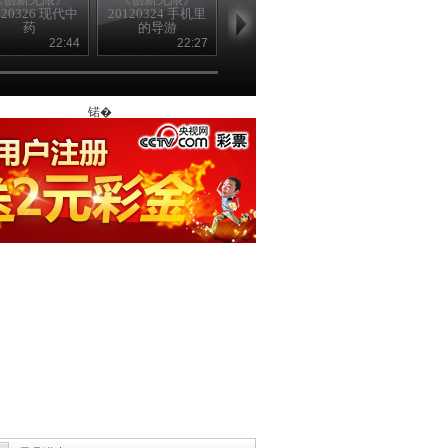
120326 现代中
20120324 手机里
20120323 击退癫
20120322 网
药
的导游
痫
家具
22:44
22:27
23:57
22
锘�