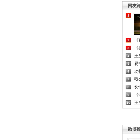
网友
1
《百
2
《探
3
王
4
易
5
动
6
穆
7
长
8
《读
9
王
10
微博