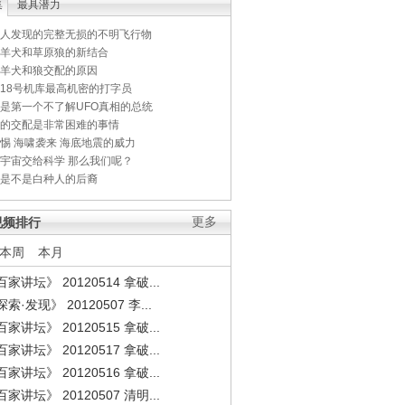
集
最具潜力
人发现的完整无损的不明飞行物
羊犬和草原狼的新结合
羊犬和狼交配的原因
18号机库最高机密的打字员
是第一个不了解UFO真相的总统
的交配是非常困难的事情
惕 海啸袭来 海底地震的威力
宇宙交给科学 那么我们呢？
是不是白种人的后裔
视频排行
更多
本周
本月
家讲坛》 20120514 拿破...
索·发现》 20120507 李...
家讲坛》 20120515 拿破...
家讲坛》 20120517 拿破...
家讲坛》 20120516 拿破...
家讲坛》 20120507 清明...