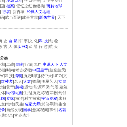
现
|
漫游日本
|
今日往事
|
文明中华行
国
|
档案
|
记忆之红色经典
|
玩转地球
|
行者
|
新杏坛
|
经典人文地理
码
|
武当百谜
|
故事甘肃
|
影像世界
|
天下
历 史
|
自 然
|
军 事
|
文 化
|
科 技
|
动 物
考 古
|
人 体
|
UFO
|
武 器
|
行 游
|
航 天
分类
臣相
|
二战
|
皇陵
|
行游
|
国粹
|
史说天下
|
人文
密档
|
时尚
|
考古探秘
|
中国皇帝
|
航空航天
|
奇幻科技
|
清朝
|
历史时刻
|
易中天
|
UFO
|
文
|
红楼梦
|
名人
|
灾难
|
收藏
|
明星艺人
|
女皇
女性
|
黄帝
|
慈禧
|
运动
|
能源环保
|
气候
|
建筑
人体
|
民俗民族
|
生活
|
历史揭秘
|
宗教
|
刑侦
三国
|
专家
|
海洋
|
科学探索
|
宇宙奥秘
|
未解
人文
|
动物
|
民生
|
名家大师
|
武侠寻踪
|
生命
战争
|
自然发现
|
国学
|
悬案秘闻
|
事件
|
名著
经典纪录
|
古迹遗址