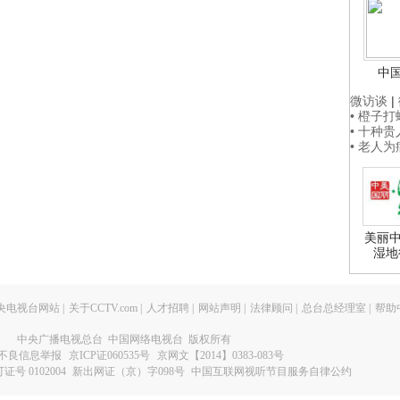
中
微访谈
|
• 橙子
• 十种
• 老人
美丽中
湿地
央电视台网站
|
关于CCTV.com
|
人才招聘
|
网站声明
|
法律顾问
|
总台总经理室
|
帮助
中央广播电视总台 中国网络电视台 版权所有
不良信息举报
京ICP证060535号
京网文【2014】0383-083号
 0102004
新出网证（京）字098号
中国互联网视听节目服务自律公约