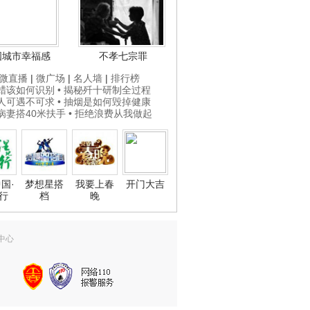
国城市幸福感
不孝七宗罪
微直播
|
微广场
|
名人墙
|
排行榜
打蜡该如何识别
• 揭秘歼十研制全过程
贵人可遇不可求
• 抽烟是如何毁掉健康
为病妻搭40米扶手
• 拒绝浪费从我做起
国·
梦想星搭
我要上春
开门大吉
行
档
晚
中心