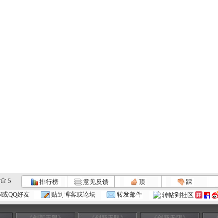
5
排行榜
意见反馈
顶
踩
N或QQ好友
贴到博客或论坛
转发邮件
转帖到社区
》
《创新无限》
《创新无限》
《创新无限》