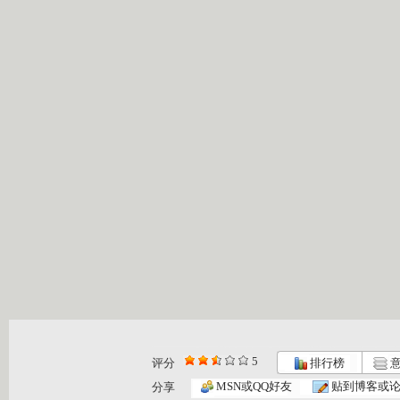
5
评分
排行榜
意
MSN或QQ好友
贴到博客或
分享