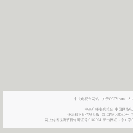
中央电视台网站
|
关于CCTV.com
|
人
中央广播电视总台 中国网络电
违法和不良信息举报
京ICP证060535号
网上传播视听节目许可证号 0102004
新出网证（京）字0