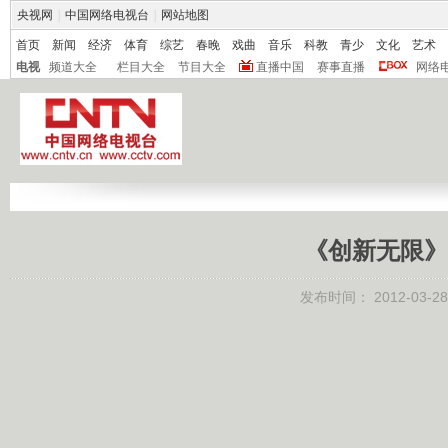
央视网
|
中国网络电视台
|
网站地图
首页
新闻
经济
体育
综艺
春晚
戏曲
音乐
科教
青少
文化
艺术
电视
频道大全
栏目大全
节目大全
直播中国
赛事直播
网络
《创新无限》 2
发布时间：
2012-03-28