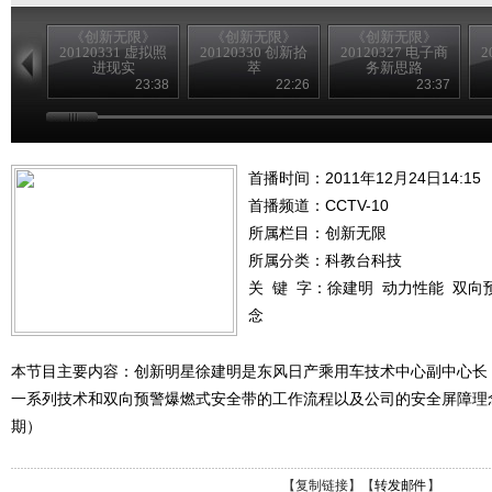
《创新无限》
《创新无限》
《创新无限》
20120331 虚拟照
20120330 创新拾
20120327 电子商
2
进现实
萃
务新思路
23:38
22:26
23:37
首播时间：2011年12月24日14:15
首播频道：
CCTV-10
所属栏目：
创新无限
所属分类：科教台科技
关 键 字：
徐建明
动力性能
双向
念
本节目主要内容：创新明星徐建明是东风日产乘用车技术中心副中心长
一系列技术和双向预警爆燃式安全带的工作流程以及公司的安全屏障理念。（
期）
【
复制链接
】【
转发邮件
】