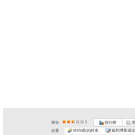
5
评分
排行榜
意
MSN或QQ好友
贴到博客或
分享