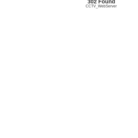
302 Found
CCTV_WebServer