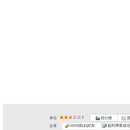
5
评分
排行榜
意
MSN或QQ好友
贴到博客或
分享