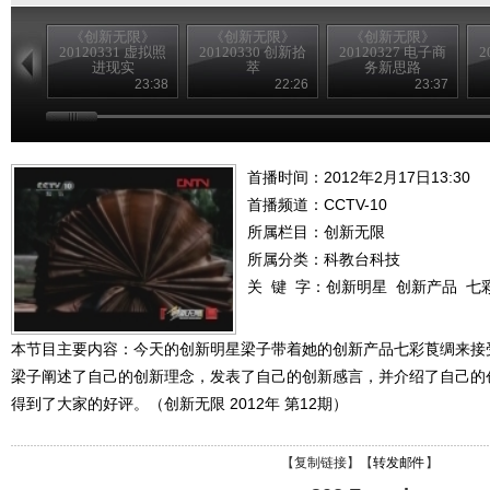
《创新无限》
《创新无限》
《创新无限》
20120331 虚拟照
20120330 创新拾
20120327 电子商
2
进现实
萃
务新思路
23:38
22:26
23:37
首播时间：2012年2月17日13:30
首播频道：
CCTV-10
所属栏目：
创新无限
所属分类：科教台科技
关 键 字：
创新明星
创新产品
七
本节目主要内容：今天的创新明星梁子带着她的创新产品七彩莨绸来接
梁子阐述了自己的创新理念，发表了自己的创新感言，并介绍了自己的
得到了大家的好评。（创新无限 2012年 第12期）
【
复制链接
】【
转发邮件
】