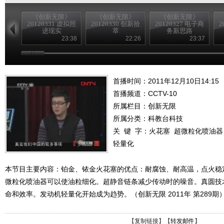
《创新无限》
《创新无限》
《创新无限》
20120331 虚拟照
20120330 创新拾
20120327 电子商
2
进现实
萃
务新思路
23:38
22:26
23:37
首播时间：2011年12月10日14:15
首播频道：
CCTV-10
所属栏目：
创新无限
所属分类：科教台科技
关 键 字：
火花塞
超微粒化喷油器
轻量化
本节目主要内容：铂金、铱金火花塞的优点：耐腐蚀、耐高温，点火稳定
微粒化喷油器可以使油粒细化。超静音链条减少传动时的噪音。真圆技
命和效率。发动机轻量化开始成为趋势。（创新无限 2011年 第289期
【
复制链接
】【
转发邮件
】