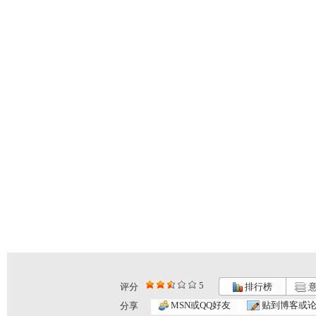
5
评分
排行榜
意
MSN或QQ好友
贴到博客或
分享