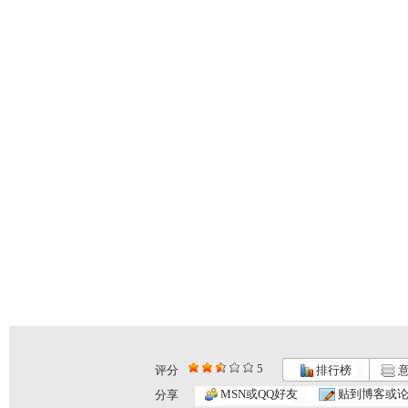
5
评分
排行榜
意
MSN或QQ好友
贴到博客或
分享