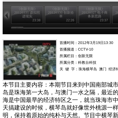
《创新无限》
《创新无限》
《创新无限》
20120331 虚拟照
20120330 创新拾
20120327 电子商
2
进现实
萃
务新思路
23:38
22:26
23:37
首播时间：2012年3月19日13:30
首播频道：
CCTV-10
所属栏目：
创新无限
所属分类：科教台科技
关 键 字：
珠海横琴岛
澳门
经济
本节目主要内容：本期节目来到中国南部城
岛是珠海第一大岛，与澳门一水之隔，最近的
海是中国最早的经济特区之一，就当珠海市
天搞建设的时候，横琴岛就好像世外桃源一
明，保持着原始的纯朴与天然。节目中横琴