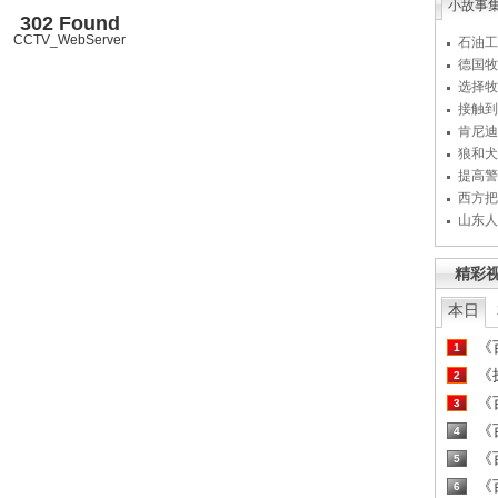
小故事
302 Found
CCTV_WebServer
石油工
德国牧
选择牧
接触到
肯尼迪
狼和犬
提高警
西方把
山东人
精彩
本日
《百
1
《探
2
《百
3
《百
4
《百
5
《百
6