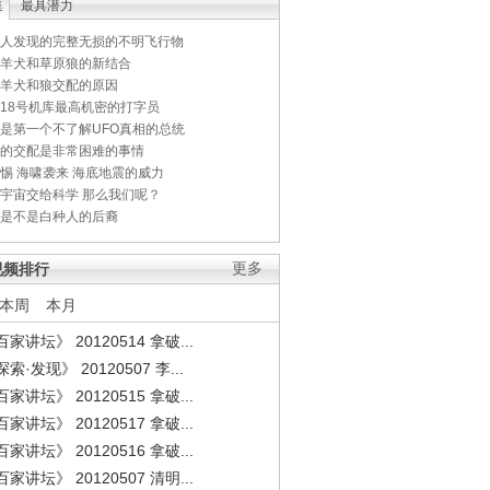
集
最具潜力
人发现的完整无损的不明飞行物
羊犬和草原狼的新结合
羊犬和狼交配的原因
18号机库最高机密的打字员
是第一个不了解UFO真相的总统
的交配是非常困难的事情
惕 海啸袭来 海底地震的威力
宇宙交给科学 那么我们呢？
是不是白种人的后裔
视频排行
更多
本周
本月
家讲坛》 20120514 拿破...
索·发现》 20120507 李...
家讲坛》 20120515 拿破...
家讲坛》 20120517 拿破...
家讲坛》 20120516 拿破...
家讲坛》 20120507 清明...