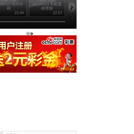
120326 现代中
20120324 手机里
20120323 击退癫
20120322 网
药
的导游
痫
家具
22:44
22:27
23:57
22
锘�