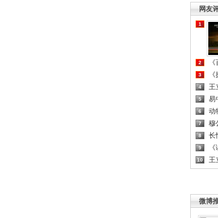
网友
1
《百
2
《探
3
王
4
易
5
动
6
穆
7
长
8
《读
9
王
10
微博