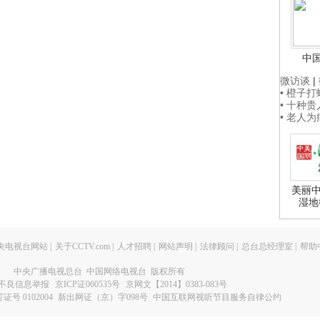
中
微访谈
|
• 橙子
• 十种
• 老人
美丽中
湿地
央电视台网站
|
关于CCTV.com
|
人才招聘
|
网站声明
|
法律顾问
|
总台总经理室
|
帮助
中央广播电视总台 中国网络电视台 版权所有
不良信息举报
京ICP证060535号
京网文【2014】0383-083号
 0102004
新出网证（京）字098号
中国互联网视听节目服务自律公约