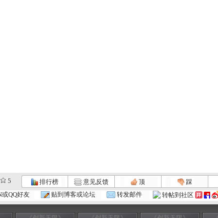
5
排行榜
意见反馈
顶
踩
N或QQ好友
贴到博客或论坛
转发邮件
转帖到社区
》
《创新无限》
《创新无限》
《创新无限》