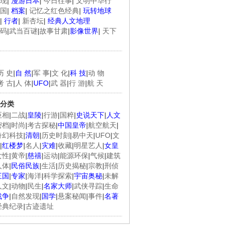
现
|
漫游日本
|
今日往事
|
文明中华行
国
|
档案
|
记忆之红色经典
|
玩转地球
|
行者
|
新杏坛
|
经典人文地理
码
|
武当百谜
|
故事甘肃
|
影像世界
|
天下
历 史
|
自 然
|
军 事
|
文 化
|
科 技
|
动 物
考 古
|
人 体
|
UFO
|
武 器
|
行 游
|
航 天
分类
臣相
|
二战
|
皇陵
|
行游
|
国粹
|
史说天下
|
人文
密档
|
时尚
|
考古探秘
|
中国皇帝
|
航空航天
|
奇幻科技
|
清朝
|
历史时刻
|
易中天
|
UFO
|
文
|
红楼梦
|
名人
|
灾难
|
收藏
|
明星艺人
|
女皇
女性
|
黄帝
|
慈禧
|
运动
|
能源环保
|
气候
|
建筑
人体
|
民俗民族
|
生活
|
历史揭秘
|
宗教
|
刑侦
三国
|
专家
|
海洋
|
科学探索
|
宇宙奥秘
|
未解
人文
|
动物
|
民生
|
名家大师
|
武侠寻踪
|
生命
战争
|
自然发现
|
国学
|
悬案秘闻
|
事件
|
名著
经典纪录
|
古迹遗址