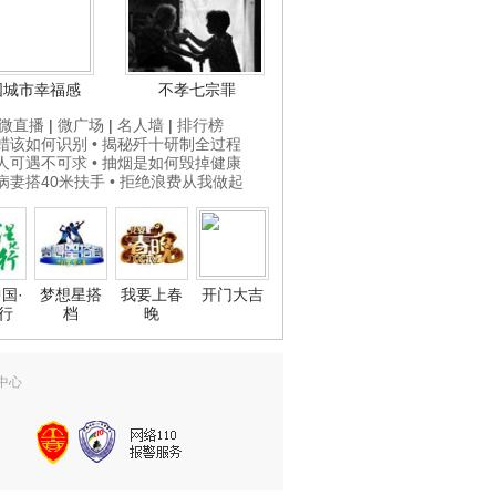
国城市幸福感
不孝七宗罪
微直播
|
微广场
|
名人墙
|
排行榜
打蜡该如何识别
• 揭秘歼十研制全过程
贵人可遇不可求
• 抽烟是如何毁掉健康
为病妻搭40米扶手
• 拒绝浪费从我做起
国·
梦想星搭
我要上春
开门大吉
行
档
晚
中心