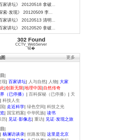
家讲坛》 20120518 拿破...
索·发现》 20120509 李...
家讲坛》 20120513 清明...
家讲坛》 20120520 拿破...
302 Found
CCTV_WebServer
锘�
地图
更多
目
|
发现
|
百家讲坛
|
人与自然
|
人物
|
大家
此
|
创新无限
|
地理中国
|
自然传奇
界（已停播）
|
百科探秘（已停播）
|
天
|
科技人生
国
|
走近科学
|
绿色空间
|
科技之光
览
|
国宝档案
|
中华民族
|
读书
亲历
|
见证·影像志
|
重访
|
见证·发现之旅
目
|
|
杨澜访谈录
|
丝路发现
|
这里是北京