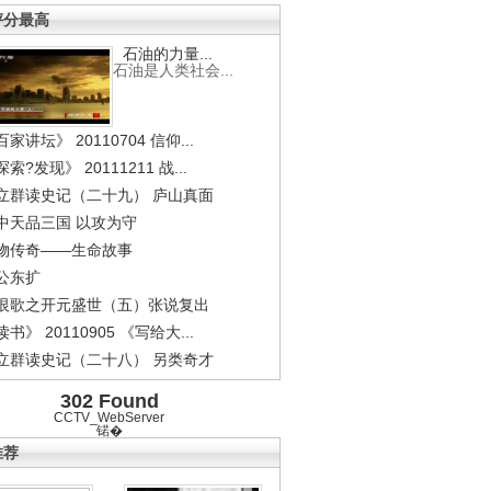
评分最高
石油的力量...
石油是人类社会...
家讲坛》 20110704 信仰...
索?发现》 20111211 战...
立群读史记（二十九） 庐山真面
中天品三国 以攻为守
物传奇——生命故事
公东扩
恨歌之开元盛世（五）张说复出
书》 20110905 《写给大...
立群读史记（二十八） 另类奇才
302 Found
CCTV_WebServer
锘�
推荐