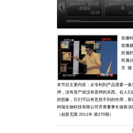
20120331 虚拟照
20120330 创
进现实
萃
23:38
22
首播时
首播
所属
所属
关 键
本节目主要内容：从专利到产品需要一条
押，没有资产就没有质押的东西。在人们
的想象，它们可以有意想不到的作用，那
柯瑞生物科技有限公司齐青董事长做客演
（创新无限 2011年 第270期）