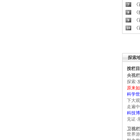
《百
7
《探
8
《百
9
《百
10
探索
按栏目
央视栏
探索·
原来如
科学世
下大观
走遍中
科技博
见证·
卫视栏
世界游