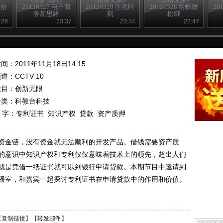
新拾
20120327 电子商
20120329 生死时
20120328 给螃蟹
20
务新思路
刻
松绑
:26
23:37
23:34
22:47
间：2011年11月18日14:15
频道：
CCTV-10
栏目：
创新无限
分类：科教台科技
 字：
专利证书
知识产权
贷款
资产质押
资金链，没有资金就无法顺利的开发产品。借钱需要资产质
的意识中知识产权和专利仅仅意味着技术上的领先，超出人们
就是凭借一纸证书就可以到银行申请贷款。本期节目中邀请到
播室，和嘉宾一起探讨专利证书在申请贷款中的作用和价值。
【
复制链接
】【
转发邮件
】