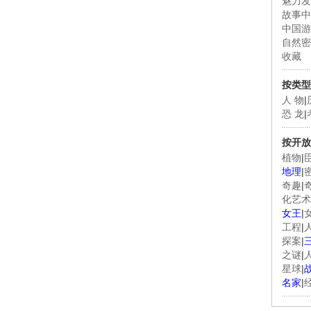
魅力发
故事中
中国游
自然密
收藏
按类型
人 物
|
恐 龙
|
按开放
植物
|
地理
|
奇趣
|
化艺术
女王
|
工程
|
探案
|
之谜
|
星球
|
名家
|