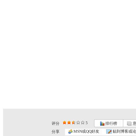
5
评分
排行榜
意
MSN或QQ好友
贴到博客或
分享