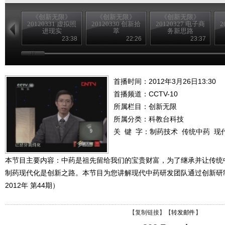
《创新无限》
《创新无限》
《创新无限》
20120331 虚拟照
20120330 创新拾
20120327 电子商
2
进现实
萃
务新思路
23:38
22:26
23:37
首播时间：2012年3月26日13:30
首播频道：
CCTV-10
所属栏目：
创新无限
所属分类：科教台科技
关 键 字：
制药技术
传统中药
现
本节目主要内容：中药是祖先留给我们的宝贵财富，为了继承并让传统
制药现代化是创新之路。本节目为您讲解现代中药研发团队通过创新研
2012年 第44期）
【
复制链接
】【
转发邮件
】