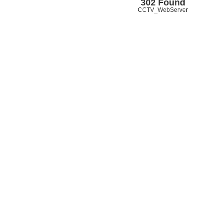
302 Found
CCTV_WebServer