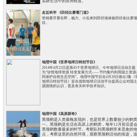
实际生活中的应用程度。
走近科学 《田径比赛看门道》
世锦赛开赛在即，杨力、小岳来到田径场体验田径各比赛
目。
地理中国《世界地球日特别节目》
2014年4月22日是第45个世界地球日。今年地球日活动主题
为“珍惜地球资源 转变发展方式——节约集约利用国土资源
同保护自然生态空间”。地理中国节目在4月20日推出3集《
地球日特别节目》旨在借助地球日活动平台提高公众对国
源国情的认识，普及有关科学技术知识。
地理中国《高原探奇》
黑颈鹤是人类最晚发现的，也是世界上数量较少的鹤
一。黑颈鹤是生活在高原上的鹤类，每年12月前后是
黑颈鹤数量最多的时节。考察队到黑颈鹤常来觅食的
点，考察这里的自然环境，观察黑颈鹤活动的痕迹，