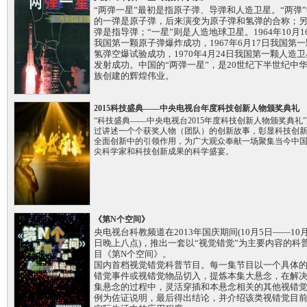
“两弹一星”最初是指原子弹、导弹和人造卫星。“两弹
的一弹是原子弹，后来演变为原子弹和氢弹的合称；
弹是指导弹；“一星”则是人造地球卫星。1964年10月1
我国第一颗原子弹爆炸成功，1967年6月17日我国第一
氢弹空爆试验成功，1970年4月24日我国第一颗人造卫
发射成功。中国的“两弹一星”，是20世纪下半世纪中
族创建的辉煌伟业。
2015科技盛典——中央电视台年度科技创新人物颁奖典礼
“科技盛典——中央电视台2015年度科技创新人物颁奖典礼”
过讲述一个个获奖人物（团队）的创新故事，彰显科技创
全面创新中的引领作用，为广大观众奉献一场聚集当今中
尖科学家和科技创新成果的科学盛宴。
《第N个空间》
央电视台科教频道在2013年国庆期间(10月5日——10月
日晚上八点)，推出一套以“视觉错觉”为主要内容的科
目《第N个空间》。
国内首档视觉错觉科普节目。每一集节目以一个具体
错觉事件或视错觉物品切入，提炼本集大悬念，在解
集悬念的过程中，灵活穿插和本悬念相关的其他视错
例为佐证说明，最后得出结论，并介绍该类视错觉目