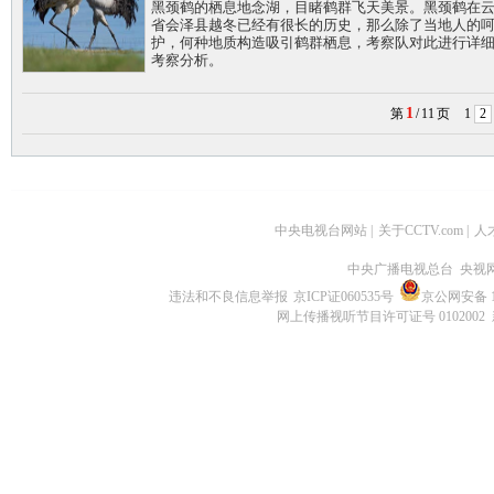
黑颈鹤的栖息地念湖，目睹鹤群飞天美景。黑颈鹤在
省会泽县越冬已经有很长的历史，那么除了当地人的
护，何种地质构造吸引鹤群栖息，考察队对此进行详
考察分析。
1
第
/
11
页
1
2
中央电视台网站
|
关于CCTV.com
|
人
中央广播电视总台 央视
违法和不良信息举报
京ICP证060535号
京公网安备 11
网上传播视听节目许可证号 0102002