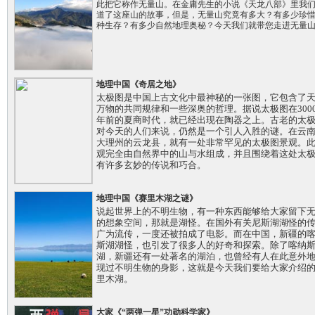
此把它称作无量山。在金庸先生的小说《天龙八部》里我
道了这座山的故事，但是，无量山究竟有多大？有多少珍
种生存？有多少自然地理奥秘？今天我们就带您走进无量
地理中国《奇居之地》
太极图是中国上古文化中最神秘的一张图，它包含了
万物的共同规律和一些深奥的哲理。据说太极图在300
年前的夏商时代，就已经出现在陶器之上。古老的太
对今天的人们来说，仍然是一个引人入胜的谜。在云
大理州的云龙县，就有一处非常罕见的太极图景观。
观完全由自然界中的山与水组成，并且围绕着这处太
有许多玄妙的传说和巧合。
地理中国《赛里木湖之谜》
说起世界上的不明生物，有一种东西能够给大家留下
的想象空间，那就是湖怪。在国外有关尼斯湖湖怪的
广为流传，一度还被拍成了电影。而在中国，新疆的
斯湖湖怪，也引发了很多人的好奇和探索。除了喀纳
湖，新疆还有一处著名的湖泊，也曾经有人在此意外
现过不明生物的身影，这就是今天我们要给大家介绍
里木湖。
大家《“两弹一星”功勋科学家》