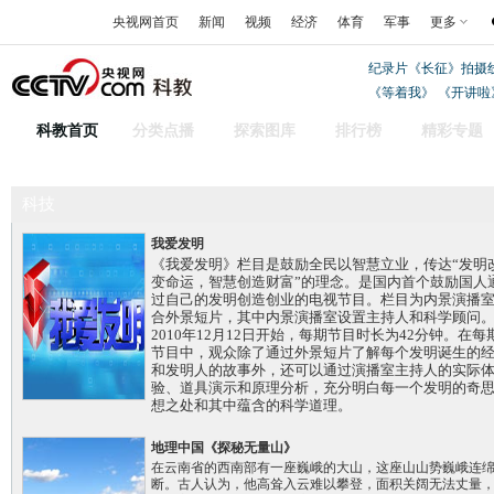
央视网首页
新闻
视频
经济
体育
军事
更多
纪录片《长征》拍摄
《等着我》
《开讲啦
科教首页
分类点播
探索图库
排行榜
精彩专题
科技
我爱发明
《我爱发明》栏目是鼓励全民以智慧立业，传达“发明
变命运，智慧创造财富”的理念。是国内首个鼓励国人
过自己的发明创造创业的电视节目。栏目为内景演播
合外景短片，其中内景演播室设置主持人和科学顾问
2010年12月12日开始，每期节目时长为42分钟。在每
节目中，观众除了通过外景短片了解每个发明诞生的
和发明人的故事外，还可以通过演播室主持人的实际
验、道具演示和原理分析，充分明白每一个发明的奇
想之处和其中蕴含的科学道理。
地理中国《探秘无量山》
在云南省的西南部有一座巍峨的大山，这座山山势巍峨连
断。古人认为，他高耸入云难以攀登，面积关阔无法丈量