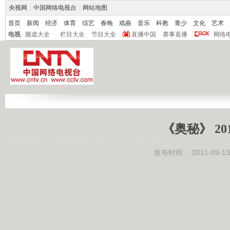
央视网
|
中国网络电视台
|
网站地图
首页
新闻
经济
体育
综艺
春晚
戏曲
音乐
科教
青少
文化
艺术
电视
频道大全
栏目大全
节目大全
直播中国
赛事直播
网络
《奥秘》 20
发布时间：
2011-09-13