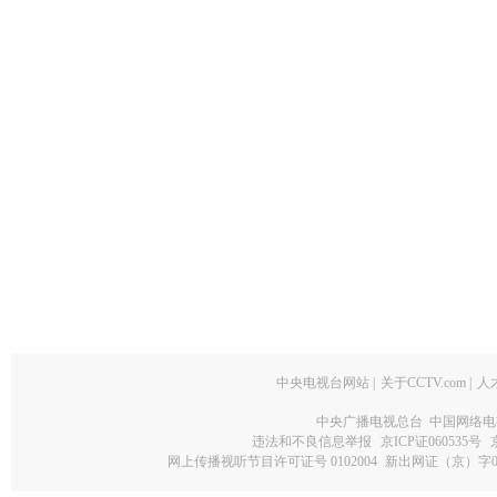
中央电视台网站
|
关于CCTV.com
|
人
中央广播电视总台 中国网络电
违法和不良信息举报
京ICP证060535号
网上传播视听节目许可证号 0102004
新出网证（京）字0