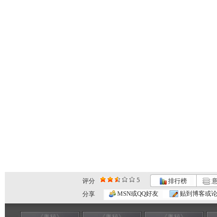
5
评分
排行榜
意
MSN或QQ好友
贴到博客或
分享
《奥秘》
《奥秘》
《奥秘》