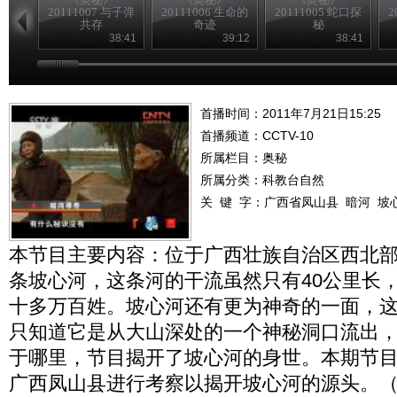
20111007 与子弹
20111006 生命的
20111005 蛇口探
2
共存
奇迹
秘
38:41
39:12
38:41
首播时间：2011年7月21日15:25
首播频道：
CCTV-10
所属栏目：
奥秘
所属分类：科教台自然
关 键 字：
广西省凤山县
暗河
坡
本节目主要内容：位于广西壮族自治区西北
条坡心河，这条河的干流虽然只有40公里长
十多万百姓。坡心河还有更为神奇的一面，
只知道它是从大山深处的一个神秘洞口流出
于哪里，节目揭开了坡心河的身世。本期节
广西凤山县进行考察以揭开坡心河的源头。（奥秘