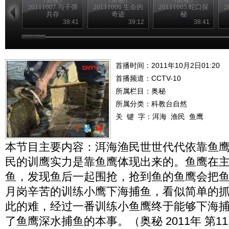
20111007 与子弹
20111006 生命的
20111005 蛇口探
2
共存
奇迹
秘
38:41
39:12
38:41
首播时间：2011年10月2日01:20
首播频道：
CCTV-10
所属栏目：
奥秘
所属分类：科教台自然
关 键 字：
洱海
渔民
鱼鹰
本节目主要内容：洱海渔民世世代代依靠鱼
民的训鹰实力是靠鱼鹰体现出来的。鱼鹰在
鱼，发现鱼后一起围抢，抢到鱼的鱼鹰会把
月岗辛苦的训练小鹰下海捕鱼，看似简单的
此的难，经过一番训练小鱼鹰终于能够下海
了鱼鹰深水捕鱼的本事。（奥秘 2011年 第11