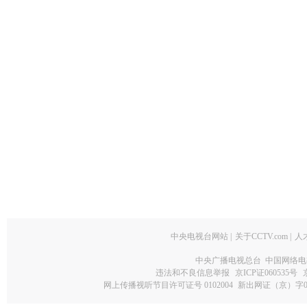
中央电视台网站
|
关于CCTV.com
|
人
中央广播电视总台 中国网络电
违法和不良信息举报
京ICP证060535号
网上传播视听节目许可证号 0102004
新出网证（京）字0