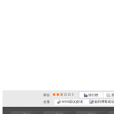
5
评分
排行榜
意
MSN或QQ好友
贴到博客或
分享
《奥秘》
《奥秘》
《奥秘》