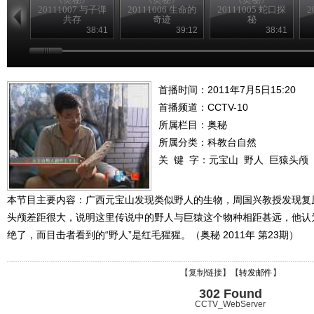
20111007 与子弹
20111006 生命的
20111005 蛇口探
2
共存
奇迹
秘
38:41
39:12
38:41
首播时间：2011年7月5日15:20
首播频道：
CCTV-10
所属栏目：
奥秘
所属分类：科教台自然
关 键 字：
元宝山
野人
巨猿头颅
本节目主要内容：广西元宝山发现类似野人的生物，周国兴教授发现复
头颅差距很大，说明这里传说中的野人与巨猿这个物种相距甚远，他认
绝了，而目击者看到的“野人”是红毛猩猩。（奥秘 2011年 第23期）
【
复制链接
】【
转发邮件
】
302 Found
CCTV_WebServer