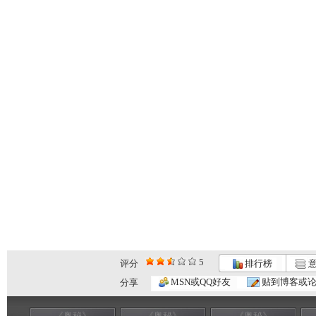
5
评分
排行榜
意
MSN或QQ好友
贴到博客或
分享
《奥秘》
《奥秘》
《奥秘》