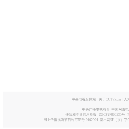
中央电视台网站
|
关于CCTV.com
|
人
中央广播电视总台 中国网络电
违法和不良信息举报
京ICP证060535号
网上传播视听节目许可证号 0102004
新出网证（京）字0