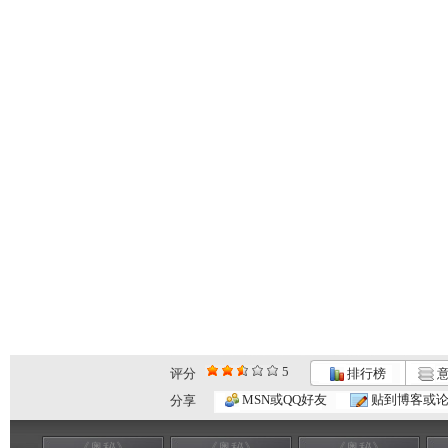
5
评分
排行榜
意
MSN或QQ好友
贴到博客或
分享
《奥秘》
《奥秘》
《奥秘》