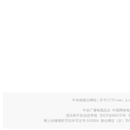
中央电视台网站
|
关于CCTV.com
|
人
中央广播电视总台 中国网络电
违法和不良信息举报
京ICP证060535号
网上传播视听节目许可证号 0102004
新出网证（京）字0