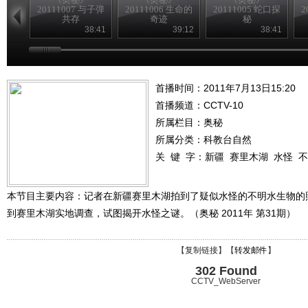
20111007 与子弹
20111006 生命的
20111005 蛇口探
2
共存
奇迹
秘
38:41
39:12
38:41
首播时间：2011年7月13日15:20
首播频道：
CCTV-10
所属栏目：
奥秘
所属分类：科教台自然
关 键 字：
新疆
赛里木湖
水怪
不
本节目主要内容：记者在新疆赛里木湖拍到了疑似水怪的不明水生物的
到赛里木湖实地调查，试图揭开水怪之谜。（奥秘 2011年 第31期）
【
复制链接
】【
转发邮件
】
302 Found
CCTV_WebServer