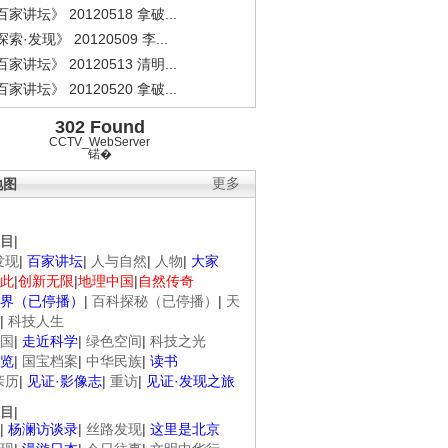
家讲坛》 20120518 拿破...
索·发现》 20120509 李...
家讲坛》 20120513 清明...
家讲坛》 20120520 拿破...
302 Found
CCTV_WebServer
锘�
地图
更多
目
|
发现
|
百家讲坛
|
人与自然
|
人物
|
大家
此
|
创新无限
|
地理中国
|
自然传奇
界（已停播）
|
百科探秘（已停播）
|
天
|
科技人生
国
|
走近科学
|
绿色空间
|
科技之光
览
|
国宝档案
|
中华民族
|
读书
亲历
|
见证·影像志
|
重访
|
见证·发现之旅
目
|
|
杨澜访谈录
|
丝路发现
|
这里是北京