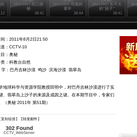
命的
20111005 蛇口探
20111004 伤痛的
20111003 长不大
20
秘
童年
的“孩子”
:12
38:41
38:44
38:41
间：2011年8月2日21:50
频道：
CCTV-10
栏目：
奥秘
分类：科教台自然
 字：
巴丹吉林沙漠
鸣沙
滨海沙漠
翡翠岛
学地球科学与资源学院教授田明中，对巴丹吉林沙漠进行了实
谜、翡翠岛上沙子的来源及成因之谜。在本期节目中，专家们
奥秘 2011年 第51期）
【
复制链接
】【
转发邮件
】
302 Found
CCTV_WebServer