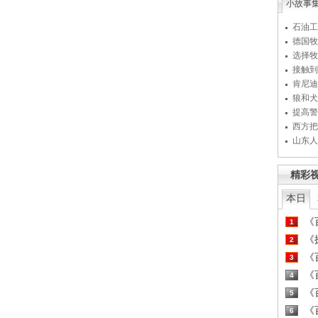
小故事
石油工
德国牧
选择牧
接触到
肯尼迪
狼和犬
提高警
西方把
山东人
精彩
本日
《百
1
《探
2
《百
3
《百
4
《百
5
《百
6