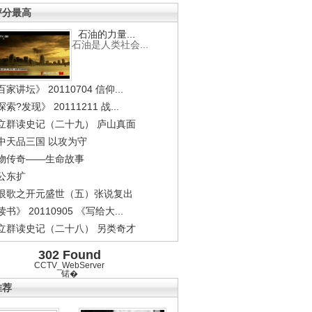
评分最高
石油的力量...
石油是人类社会...
家讲坛》 20110704 信仰...
索?发现》 20111211 战...
立群读史记（二十九） 庐山真面
中天品三国 以攻为守
物传奇——生命故事
公东扩
恨歌之开元盛世（五）张说复出
书》 20110905 《写给大...
立群读史记（二十八） 另类奇才
302 Found
CCTV_WebServer
锘�
推荐