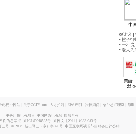
中
微访谈
|
• 橙子
• 十种
• 老人
美丽中
湿地
央电视台网站
|
关于CCTV.com
|
人才招聘
|
网站声明
|
法律顾问
|
总台总经理室
|
帮助
中央广播电视总台 中国网络电视台 版权所有
不良信息举报
京ICP证060535号
京网文【2014】0383-083号
 0102004
新出网证（京）字098号
中国互联网视听节目服务自律公约