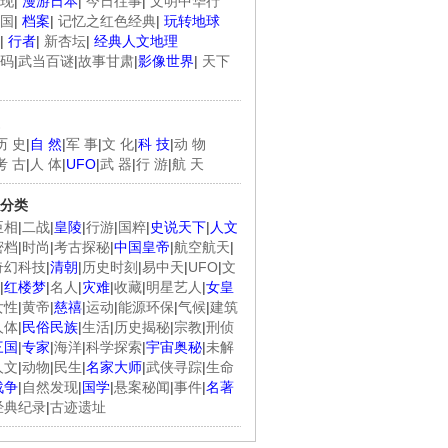
现
|
漫游日本
|
今日往事
|
文明中华行
国
|
档案
|
记忆之红色经典
|
玩转地球
|
行者
|
新杏坛
|
经典人文地理
码
|
武当百谜
|
故事甘肃
|
影像世界
|
天下
历 史
|
自 然
|
军 事
|
文 化
|
科 技
|
动 物
考 古
|
人 体
|
UFO
|
武 器
|
行 游
|
航 天
分类
臣相
|
二战
|
皇陵
|
行游
|
国粹
|
史说天下
|
人文
密档
|
时尚
|
考古探秘
|
中国皇帝
|
航空航天
|
奇幻科技
|
清朝
|
历史时刻
|
易中天
|
UFO
|
文
|
红楼梦
|
名人
|
灾难
|
收藏
|
明星艺人
|
女皇
女性
|
黄帝
|
慈禧
|
运动
|
能源环保
|
气候
|
建筑
人体
|
民俗民族
|
生活
|
历史揭秘
|
宗教
|
刑侦
三国
|
专家
|
海洋
|
科学探索
|
宇宙奥秘
|
未解
人文
|
动物
|
民生
|
名家大师
|
武侠寻踪
|
生命
战争
|
自然发现
|
国学
|
悬案秘闻
|
事件
|
名著
经典纪录
|
古迹遗址