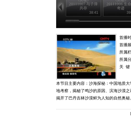
20111007 与子弹
20111006 生
共存
奇迹
38:41
39
首播时
首播
所属
所属
关 键
本节目主要内容：沙海探秘：中国地质大
地考察，揭秘了鸣沙的原因、滨海沙漠之
揭开了巴丹吉林沙漠鲜为人知的自然奥秘。（