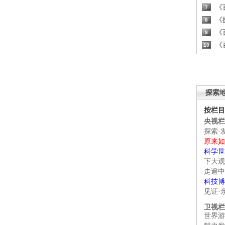
《百
7
《探
8
《百
9
《百
10
探索
按栏目
央视栏
探索·
原来如
科学世
下大观
走遍中
科技博
见证·
卫视栏
世界游