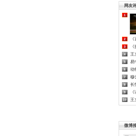
网友
1
《百
2
《探
3
王
4
易
5
动
6
穆
7
长
8
《读
9
王
10
微博