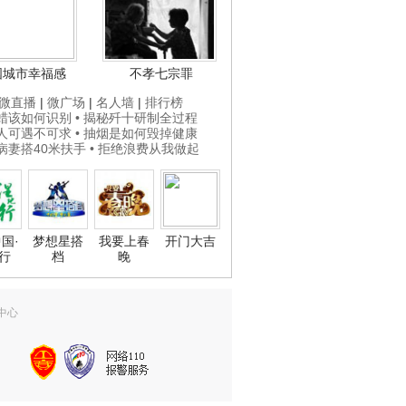
国城市幸福感
不孝七宗罪
微直播
|
微广场
|
名人墙
|
排行榜
打蜡该如何识别
• 揭秘歼十研制全过程
贵人可遇不可求
• 抽烟是如何毁掉健康
为病妻搭40米扶手
• 拒绝浪费从我做起
国·
梦想星搭
我要上春
开门大吉
行
档
晚
中心