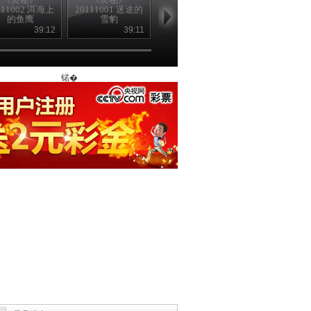
111002 洱海上
20111001 迷途的
20110929 无价宝
20110928 猪
的鱼鹰
雪豹
夜明珠
砂
39:12
39:11
36:44
36
锘�