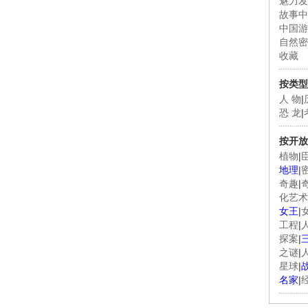
魅力发
故事中
中国游
自然密
收藏
按类型
人 物
|
恐 龙
|
按开放
植物
|
地理
|
奇趣
|
化艺术
女王
|
工程
|
探案
|
之谜
|
星球
|
名家
|