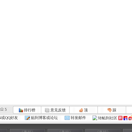
5
排行榜
意见反馈
顶
踩
N或QQ好友
贴到博客或论坛
转发邮件
转帖到社区
《奥秘》
《奥秘》
《奥秘》