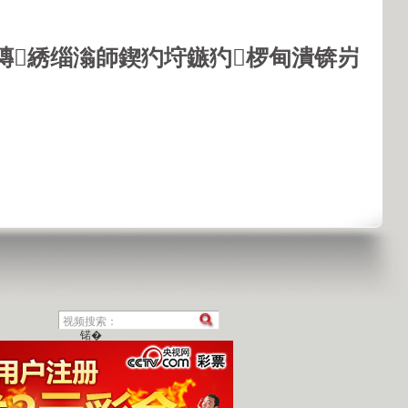
鏄綉缁滃師鍥犳垨鏃犳椤甸潰锛岃
锘�