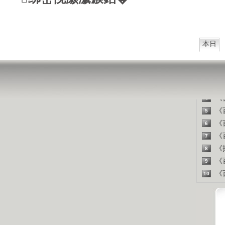
山东人
精彩
本日
《百
1
《探
2
《百
3
《百
4
《百
5
《百
6
《百
7
《探
8
《百
9
《百
10