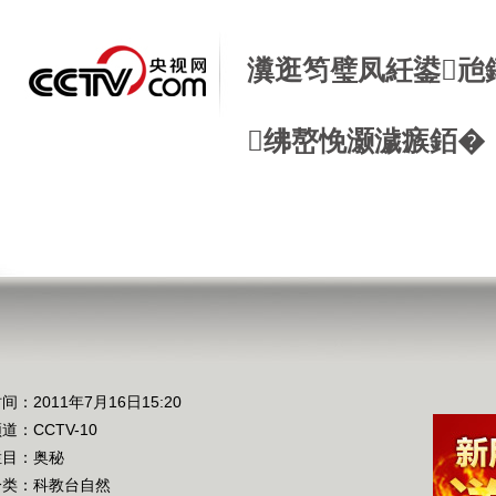
瀵逛笉璧凤紝鍙兘
绋嶅悗灏濊瘯銆�
间：2011年7月16日15:20
频道：
CCTV-10
栏目：
奥秘
分类：科教台自然