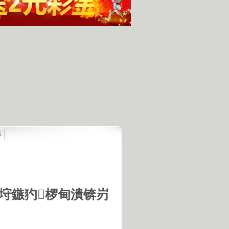
集
最具潜力
人发现的完整无损的不明飞行物
羊犬和草原狼的新结合
羊犬和狼交配的原因
18号机库最高机密的打字员
垨鏃犳椤甸潰锛岃
是第一个不了解UFO真相的总统
的交配是非常困难的事情
惕 海啸袭来 海底地震的威力
宇宙交给科学 那么我们呢？