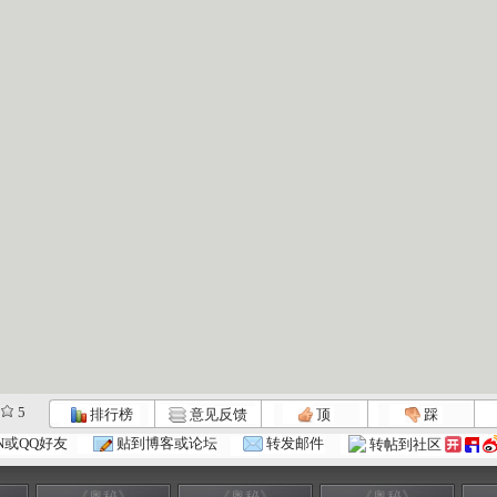
5
排行榜
意见反馈
顶
踩
N或QQ好友
贴到博客或论坛
转发邮件
转帖到社区
《奥秘》
《奥秘》
《奥秘》