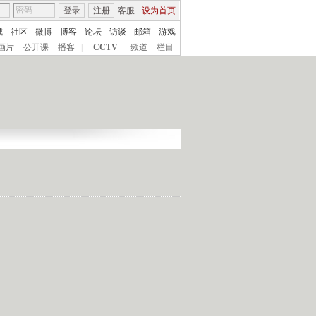
登录
注册
客服
设为首页
城
社区
微博
博客
论坛
访谈
邮箱
游戏
画片
公开课
播客
|
CCTV
频道
栏目