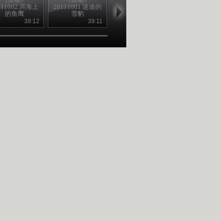
111002 洱海上
20111001 迷途的
20110929 无价宝
20110928 猪
的鱼鹰
雪豹
夜明珠
砂
39:12
39:11
36:44
36