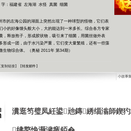
 字：
福建省
左海湖
水怪
真菌
细菌
福州市的左海公园的湖面上突然出现了一种球型的怪物，它们表
们小的好像馒头般大小，大的能达到一米多长。综合各方专家
囊，释放孢子，形成胶状物，吸引来了细菌，用菌丝做外表
多形成一团，由于水污染严重，它们变大量繁殖，还有一些藻
物综合体。（奥秘 2011年 第34期）
【
复制链接
】【
转发邮件
】
小故事
石油工
德国牧
选择牧
接触到
瀵逛笉璧凤紝鍙兘鏄綉缁滃師鍥犳
肯尼迪
狼和犬
提高警
西方把
绋嶅悗灏濊瘯銆�