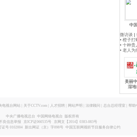
中
微访谈
|
• 橙子
• 十种
• 老人
美丽中
湿地
央电视台网站
|
关于CCTV.com
|
人才招聘
|
网站声明
|
法律顾问
|
总台总经理室
|
帮助
中央广播电视总台 中国网络电视台 版权所有
不良信息举报
京ICP证060535号
京网文【2014】0383-083号
 0102004
新出网证（京）字098号
中国互联网视听节目服务自律公约