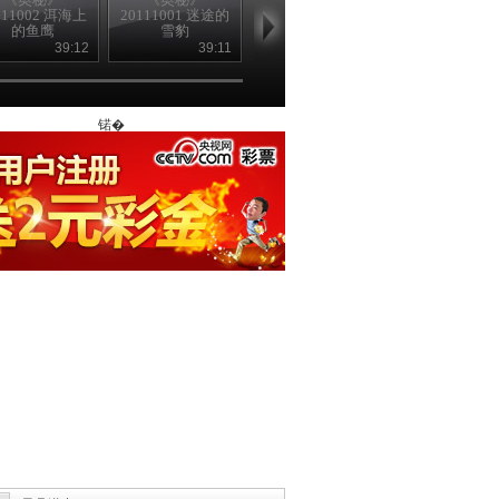
111002 洱海上
20111001 迷途的
20110929 无价宝
20110928 猪
的鱼鹰
雪豹
夜明珠
砂
39:12
39:11
36:44
36
锘�