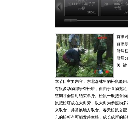
20111007 与子弹
20111006 生
共存
奇迹
38:41
39
首播时
首播
所属
所属
关 键
本节目主要内容：东北森林里的松鼠能用
有很多动物都争夺松塔，但由于食物充足
殖期才会暂时结束单身。松鼠一般把食物
鼠把松塔放在大树旁，以大树为参照物多
来取食，并常换地方取食。春天松鼠交配
忘的松籽有可能发芽生根，成长成新的松