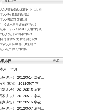
集
最具潜力
人发现的完整无损的不明飞行物
羊犬和草原狼的新结合
羊犬和狼交配的原因
18号机库最高机密的打字员
是第一个不了解UFO真相的总统
的交配是非常困难的事情
惕 海啸袭来 海底地震的威力
宇宙交给科学 那么我们呢？
是不是白种人的后裔
视频排行
更多
本周
本月
家讲坛》 20120514 拿破...
索·发现》 20120507 李...
家讲坛》 20120515 拿破...
家讲坛》 20120517 拿破...
家讲坛》 20120516 拿破...
家讲坛》 20120507 清明...