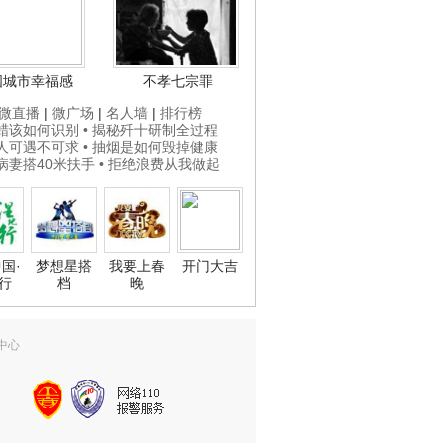
国城市幸福感
不孝七宗罪
微直播
|
微广场
|
名人墙
|
排行榜
打蜡该如何识别
• 揭秘歼十研制全过程
贵人可遇不可求
• 抽烟是如何毁掉健康
为病妻搭40米扶手
• 拒绝浪费从我做起
国·
梦想星搭
我要上春
开门大吉
行
档
晚
中心