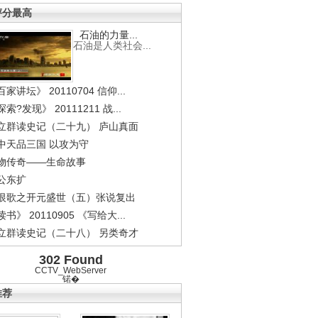
评分最高
石油的力量...
石油是人类社会...
家讲坛》 20110704 信仰...
索?发现》 20111211 战...
立群读史记（二十九） 庐山真面
中天品三国 以攻为守
物传奇——生命故事
公东扩
恨歌之开元盛世（五）张说复出
书》 20110905 《写给大...
立群读史记（二十八） 另类奇才
302 Found
CCTV_WebServer
锘�
推荐