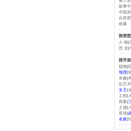
魅力发
故事中
中国游
自然密
收藏
按类型
人 物
|
恐 龙
|
按开放
植物
|
地理
|
奇趣
|
化艺术
女王
|
工程
|
探案
|
之谜
|
星球
|
名家
|