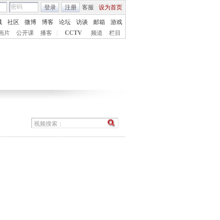
登录
注册
客服
设为首页
城
社区
微博
博客
论坛
访谈
邮箱
游戏
画片
公开课
播客
|
CCTV
频道
栏目