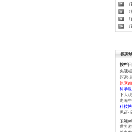
《百
7
《探
8
《百
9
《百
10
探索
按栏目
央视栏
探索·
原来如
科学世
下大观
走遍中
科技博
见证·
卫视栏
世界游