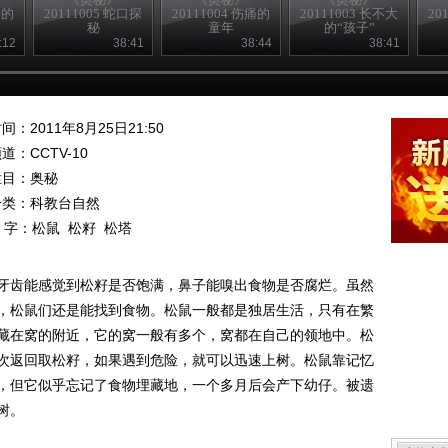
命的
20111005 蛇口探
20111004 伤痛的
20111003 长不大
20
秘
童年
的“孩子”
:12
38:41
38:44
38:41
间：2011年8月25日21:50
频道：
CCTV-10
栏目：
奥秘
分类：科教台自然
 字：
松鼠
松籽
松塔
牙齿能感觉到松籽是否饱满，鼻子能嗅出食物是否腐烂。虽然
，松鼠们还是能找到食物。松鼠一般都是独居生活，只有在繁
藏在窝的附近，它的窝一般有多个，窝都在自己的领地中。松
次返回取松籽，如果遇到危险，就可以迅速上树。松鼠靠记忆
，但它似乎忘记了食物埋藏地，一个多月后会产下幼仔。被遗
树。