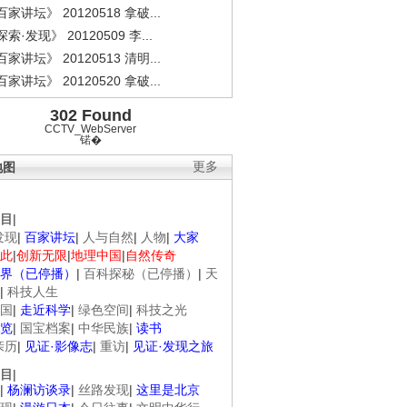
家讲坛》 20120518 拿破...
索·发现》 20120509 李...
家讲坛》 20120513 清明...
家讲坛》 20120520 拿破...
302 Found
CCTV_WebServer
锘�
地图
更多
目
|
发现
|
百家讲坛
|
人与自然
|
人物
|
大家
此
|
创新无限
|
地理中国
|
自然传奇
界（已停播）
|
百科探秘（已停播）
|
天
|
科技人生
国
|
走近科学
|
绿色空间
|
科技之光
览
|
国宝档案
|
中华民族
|
读书
亲历
|
见证·影像志
|
重访
|
见证·发现之旅
目
|
|
杨澜访谈录
|
丝路发现
|
这里是北京