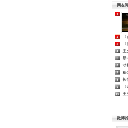
网友
1
《百
2
《探
3
王
4
易
5
动
6
穆
7
长
8
《读
9
王
10
微博