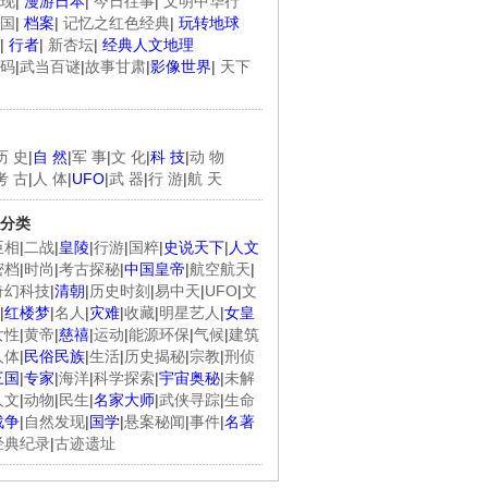
现
|
漫游日本
|
今日往事
|
文明中华行
国
|
档案
|
记忆之红色经典
|
玩转地球
|
行者
|
新杏坛
|
经典人文地理
码
|
武当百谜
|
故事甘肃
|
影像世界
|
天下
历 史
|
自 然
|
军 事
|
文 化
|
科 技
|
动 物
考 古
|
人 体
|
UFO
|
武 器
|
行 游
|
航 天
分类
臣相
|
二战
|
皇陵
|
行游
|
国粹
|
史说天下
|
人文
密档
|
时尚
|
考古探秘
|
中国皇帝
|
航空航天
|
奇幻科技
|
清朝
|
历史时刻
|
易中天
|
UFO
|
文
|
红楼梦
|
名人
|
灾难
|
收藏
|
明星艺人
|
女皇
女性
|
黄帝
|
慈禧
|
运动
|
能源环保
|
气候
|
建筑
人体
|
民俗民族
|
生活
|
历史揭秘
|
宗教
|
刑侦
三国
|
专家
|
海洋
|
科学探索
|
宇宙奥秘
|
未解
人文
|
动物
|
民生
|
名家大师
|
武侠寻踪
|
生命
战争
|
自然发现
|
国学
|
悬案秘闻
|
事件
|
名著
经典纪录
|
古迹遗址