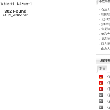
小故事
【
复制链接
】【
转发邮件
】
石油工
302 Found
德国牧
CCTV_WebServer
选择牧
接触到
肯尼迪
狼和犬
提高警
西方把
山东人
精彩
本日
《百
1
《探
2
《百
3
《百
4
《百
5
《百
6