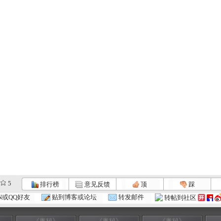
5
排行榜
意见反馈
顶
踩
N或QQ好友
贴到博客或论坛
转发邮件
转帖到社区
《奥秘》
《奥秘》
《奥秘》