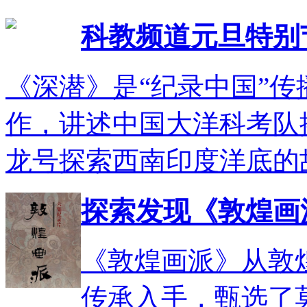
科教频道元旦特别
《深潜》是“纪录中国”
作，讲述中国大洋科考队
龙号探索西南印度洋底的
探索发现《敦煌画
《敦煌画派》从敦
传承入手，甄选了