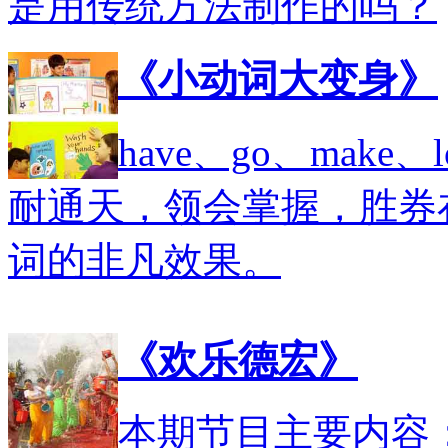
是用传统方法制作的吗？
《小动词大变身》
have、go、make
耐通天，领会掌握，胜券
词的非凡效果。
《欢乐德宏》
本期节目主要内容：