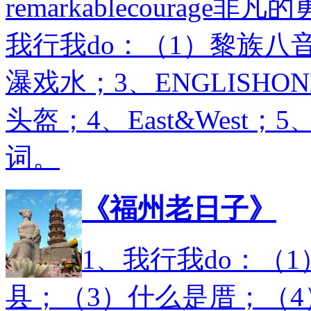
remarkablecourage非
我行我do：（1）黎族八
瀑戏水；3、ENGLISHONL
头盔；4、East&West
词。
《福州老日子》
1、我行我do：（
县；（3）什么是厝；（