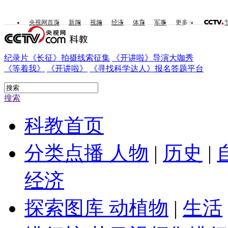
央视网首页
新闻
视频
经济
体育
军事
更多
纪录片《长征》拍摄线索征集
《开讲啦》导演大咖秀
《等着我》
《开讲啦》
《寻找科学达人》报名答题平台
搜索
科教首页
分类点播
人物
|
历史
|
经济
探索图库
动植物
|
生活