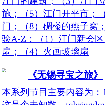
江门的建筑；（3）江门
施；（5）江门开平市；
门；（8）碉楼的燕子窝；3、
验A-Z：（1）江门新会
扇；（4）火画玻璃扇
《无锡寻宝之旅》
本系列节目主要内容为：1、KEY
这是个未知数、tobringdo