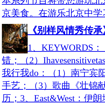
本系列节目将带您游玩北
京美食。在游乐北京中学
《别样风情秀传承
1、KEYWORDS：（1
错；（2）Ihavesensitiv
我行我do：（1）南宁宾
手艺；（3）歌曲《壮锦
历；3、East&West：