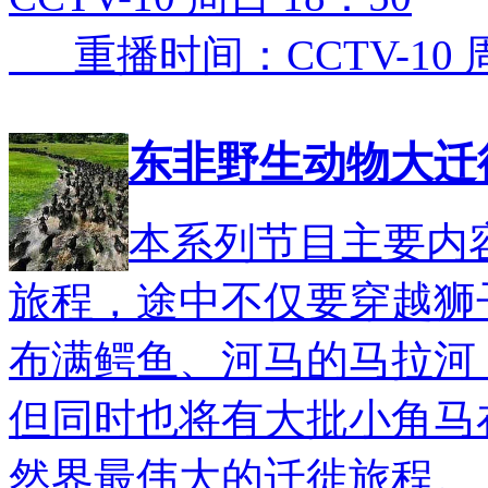
重播时间：CCTV-10 周
东非野生动物大迁
本系列节目主要内容
旅程，途中不仅要穿越狮
布满鳄鱼、河马的马拉河
但同时也将有大批小角马
然界最伟大的迁徙旅程。